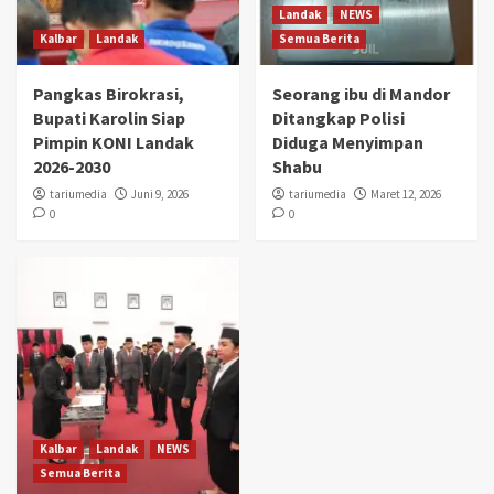
Landak
NEWS
Kalbar
Landak
Semua Berita
Pangkas Birokrasi,
Seorang ibu di Mandor
Bupati Karolin Siap
Ditangkap Polisi
Pimpin KONI Landak
Diduga Menyimpan
2026-2030
Shabu
tariumedia
Juni 9, 2026
tariumedia
Maret 12, 2026
0
0
Kalbar
Landak
NEWS
Semua Berita