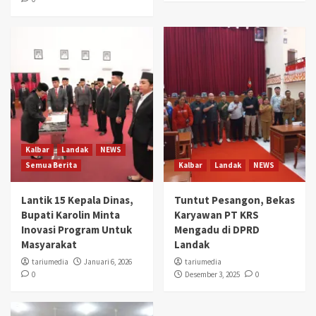
Kalbar
Landak
NEWS
Semua Berita
Kalbar
Landak
NEWS
Lantik 15 Kepala Dinas,
Tuntut Pesangon, Bekas
Bupati Karolin Minta
Karyawan PT KRS
Inovasi Program Untuk
Mengadu di DPRD
Masyarakat
Landak
tariumedia
Januari 6, 2026
tariumedia
0
Desember 3, 2025
0