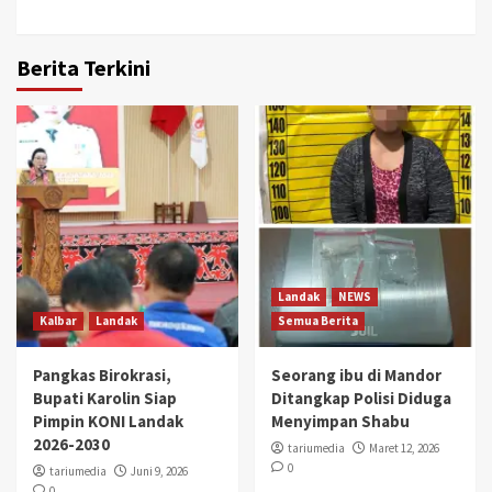
Berita Terkini
Landak
NEWS
Kalbar
Landak
Semua Berita
Pangkas Birokrasi,
Seorang ibu di Mandor
Bupati Karolin Siap
Ditangkap Polisi Diduga
Pimpin KONI Landak
Menyimpan Shabu
2026-2030
tariumedia
Maret 12, 2026
0
tariumedia
Juni 9, 2026
0