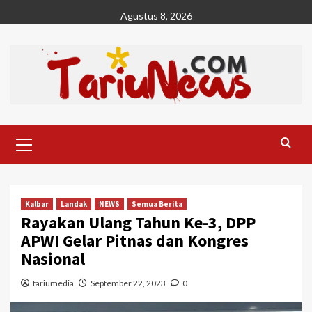
Skip
Agustus 8, 2026
to
content
Primary
Menu
Kalbar
Landak
NEWS
Semua Berita
Rayakan Ulang Tahun Ke-3, DPP
APWI Gelar Pitnas dan Kongres
Nasional
tariumedia
September 22, 2023
0