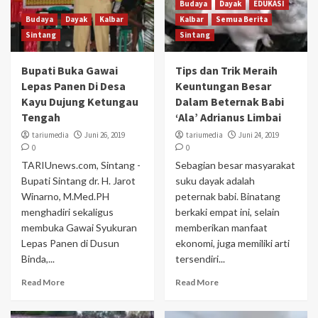
Budaya
Dayak
EDUKASI
Budaya
Dayak
Kalbar
Kalbar
Semua Berita
Sintang
Sintang
Bupati Buka Gawai
Tips dan Trik Meraih
Lepas Panen Di Desa
Keuntungan Besar
Kayu Dujung Ketungau
Dalam Beternak Babi
Tengah
‘Ala’ Adrianus Limbai
tariumedia
Juni 26, 2019
tariumedia
Juni 24, 2019
0
0
TARIUnews.com, Sintang -
Sebagian besar masyarakat
Bupati Sintang dr. H. Jarot
suku dayak adalah
Winarno, M.Med.PH
peternak babi. Binatang
menghadiri sekaligus
berkaki empat ini, selain
membuka Gawai Syukuran
memberikan manfaat
Lepas Panen di Dusun
ekonomi, juga memiliki arti
Binda,...
tersendiri...
Read More
Read More