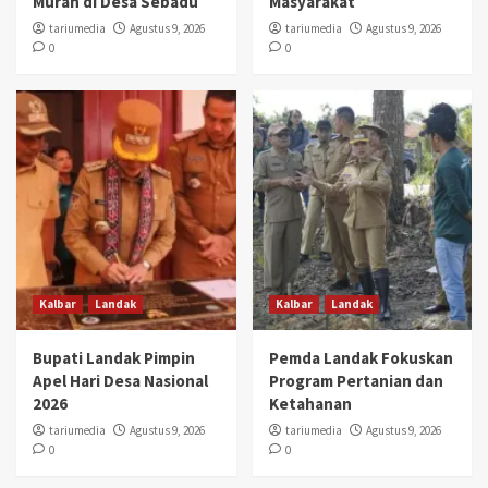
Murah di Desa Sebadu
Masyarakat
tariumedia
Agustus 9, 2026
tariumedia
Agustus 9, 2026
0
0
Kalbar
Landak
Kalbar
Landak
Bupati Landak Pimpin
Pemda Landak Fokuskan
Apel Hari Desa Nasional
Program Pertanian dan
2026
Ketahanan
tariumedia
Agustus 9, 2026
tariumedia
Agustus 9, 2026
0
0