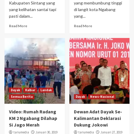
Kabupaten Sintang yang
yang membumbung tinggi
yang kelihatan santai tapi
di langit kota Ngabang
pasti dalam...
yang...
Read More
Read More
Dayak
Kalbar
Landak
Semua Berita
Dayak
News-Nasional
Video: Rumah Radang
Dewan Adat Dayak Se-
KM 2 Ngabang Dilahap
Kalimantan Deklarasi
Si Jago Merah
Dukung Jokowi
tariumedia
Januari 30, 2019
tariumedia
Januari 27, 2019