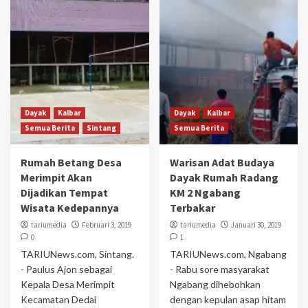
Dayak
Kalbar
Dayak
Kalbar
Semua Berita
Sintang
Semua Berita
Rumah Betang Desa
Warisan Adat Budaya
Merimpit Akan
Dayak Rumah Radang
Dijadikan Tempat
KM 2 Ngabang
Wisata Kedepannya
Terbakar
tariumedia
Februari 3, 2019
tariumedia
Januari 30, 2019
0
1
TARIUNews.com, Sintang.
TARIUNews.com, Ngabang
- Paulus Ajon sebagai
- Rabu sore masyarakat
Kepala Desa Merimpit
Ngabang dihebohkan
Kecamatan Dedai
dengan kepulan asap hitam