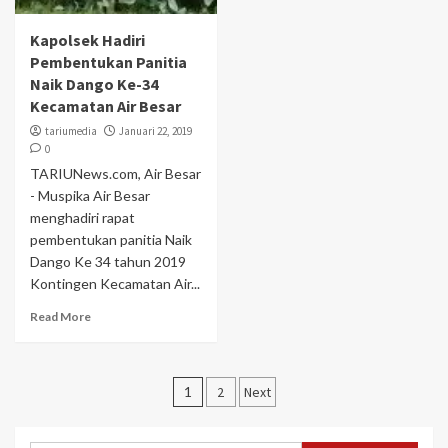
Kapolsek Hadiri
Pembentukan Panitia
Naik Dango Ke-34
Kecamatan Air Besar
tariumedia
Januari 22, 2019
0
TARIUNews.com, Air Besar
- Muspika Air Besar
menghadiri rapat
pembentukan panitia Naik
Dango Ke 34 tahun 2019
Kontingen Kecamatan Air...
Read More
Navigasi
1
2
Next
pos