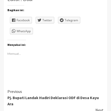
Bagikan ini:
Facebook
Twitter
Telegram
WhatsApp
Menyukai ini:
Memuat...
Continue
Previous
Pj. Bupati Landak Hadiri Deklarasi ODF di Desa Kayu
Reading
Ara
Next