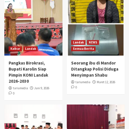
Landak
NEWS
Kalbar
Landak
Semua Berita
Pangkas Birokrasi,
Seorang ibu di Mandor
Bupati Karolin Siap
Ditangkap Polisi Diduga
Pimpin KONI Landak
Menyimpan Shabu
2026-2030
tariumedia
Maret 12, 2026
0
tariumedia
Juni 9, 2026
0