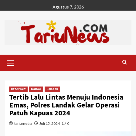
Skip
Agustus 7, 2026
to
content
Primary
Menu
Internet
Kalbar
Landak
Tertib Lalu Lintas Menuju Indonesia
Emas, Polres Landak Gelar Operasi
Patuh Kapuas 2024
tariumedia
Juli 15, 2024
0