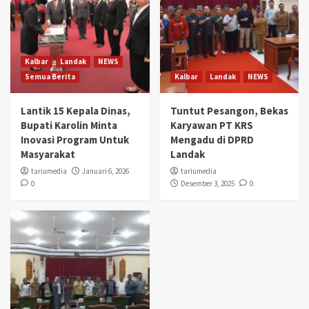
Kalbar
Landak
NEWS
Semua Berita
Kalbar
Landak
NEWS
Lantik 15 Kepala Dinas,
Tuntut Pesangon, Bekas
Bupati Karolin Minta
Karyawan PT KRS
Inovasi Program Untuk
Mengadu di DPRD
Masyarakat
Landak
tariumedia
Januari 6, 2026
tariumedia
0
Desember 3, 2025
0