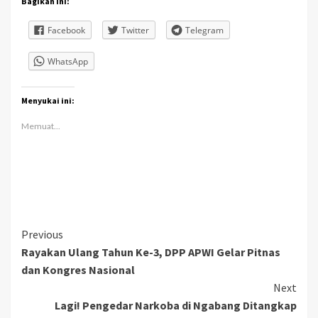
Bagikan ini:
Facebook
Twitter
Telegram
WhatsApp
Menyukai ini:
Memuat...
Continue
Previous
Rayakan Ulang Tahun Ke-3, DPP APWI Gelar Pitnas
Reading
dan Kongres Nasional
Next
Lagi! Pengedar Narkoba di Ngabang Ditangkap