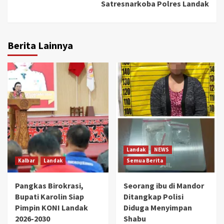
Satresnarkoba Polres Landak
Berita Lainnya
Landak
NEWS
Kalbar
Landak
Semua Berita
Pangkas Birokrasi,
Seorang ibu di Mandor
Bupati Karolin Siap
Ditangkap Polisi
Pimpin KONI Landak
Diduga Menyimpan
2026-2030
Shabu