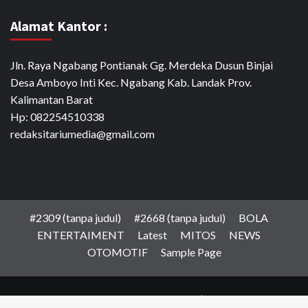
Alamat Kantor :
Jln. Raya Ngabang Pontianak Gg. Merdeka Dusun Binjai
Desa Amboyo Inti Kec. Ngabang Kab. Landak Prov.
Kalimantan Barat
Hp: 082254510338
redaksitariumedia@gmail.com
#2309 (tanpa judul)
#2668 (tanpa judul)
BOLA
ENTERTAIMENT
Latest
MITOS
NEWS
OTOMOTIF
Sample Page
Copyright © PT.Media Daya Sejahtera
|
CoverNews
by AF