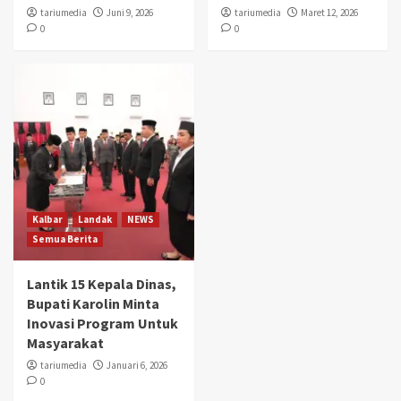
tariumedia
Juni 9, 2026
tariumedia
Maret 12, 2026
0
0
Kalbar
Landak
NEWS
Semua Berita
Lantik 15 Kepala Dinas,
Bupati Karolin Minta
Inovasi Program Untuk
Masyarakat
tariumedia
Januari 6, 2026
0