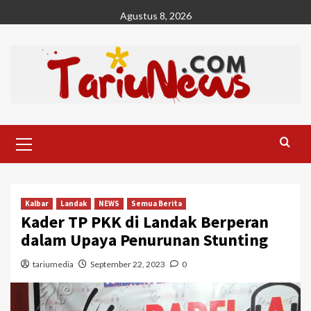
Skip
Agustus 8, 2026
to
content
Primary
Menu
Kalbar
Landak
NEWS
Semua Berita
Kader TP PKK di Landak Berperan
dalam Upaya Penurunan Stunting
tariumedia
September 22, 2023
0