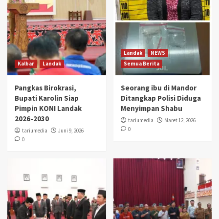
Landak
NEWS
Kalbar
Landak
Semua Berita
Pangkas Birokrasi,
Seorang ibu di Mandor
Bupati Karolin Siap
Ditangkap Polisi Diduga
Pimpin KONI Landak
Menyimpan Shabu
2026-2030
tariumedia
Maret 12, 2026
0
tariumedia
Juni 9, 2026
0