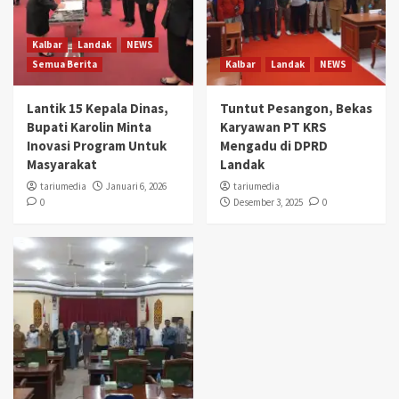
Kalbar
Landak
NEWS
Semua Berita
Kalbar
Landak
NEWS
Lantik 15 Kepala Dinas,
Tuntut Pesangon, Bekas
Bupati Karolin Minta
Karyawan PT KRS
Inovasi Program Untuk
Mengadu di DPRD
Masyarakat
Landak
tariumedia
Januari 6, 2026
tariumedia
0
Desember 3, 2025
0