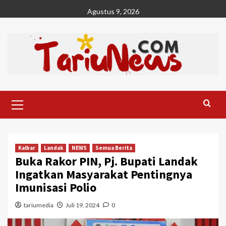
Skip
Agustus 9, 2026
to
content
Primary
Menu
Kalbar
Landak
NEWS
Semua Berita
Buka Rakor PIN, Pj. Bupati Landak
Ingatkan Masyarakat Pentingnya
Imunisasi Polio
tariumedia
Juli 19, 2024
0