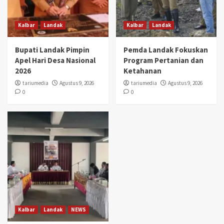
Kalbar
Landak
Kalbar
Landak
Bupati Landak Pimpin
Pemda Landak Fokuskan
Apel Hari Desa Nasional
Program Pertanian dan
2026
Ketahanan
tariumedia
Agustus 9, 2026
tariumedia
Agustus 9, 2026
0
0
Kalbar
Landak
NEWS