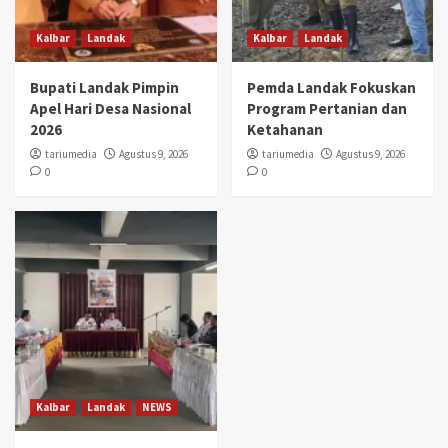
Kalbar
Landak
Kalbar
Landak
Bupati Landak Pimpin
Pemda Landak Fokuskan
Apel Hari Desa Nasional
Program Pertanian dan
2026
Ketahanan
tariumedia
Agustus 9, 2026
tariumedia
Agustus 9, 2026
0
0
Kalbar
Landak
NEWS