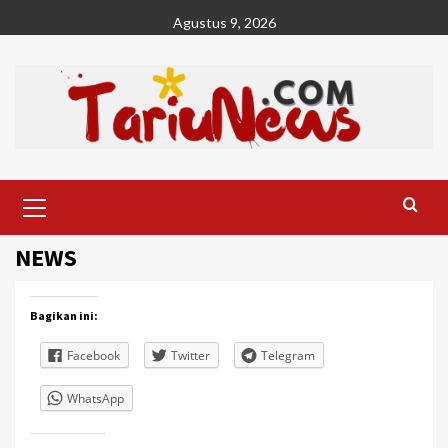
Skip
Agustus 9, 2026
to
content
Primary
Menu
NEWS
Bagikan ini:
Facebook
Twitter
Telegram
WhatsApp