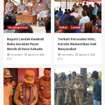
Uncategorized
Kalbar
Landak
Bupati Landak Kembali
Terkait Persoalan HGU,
Buka Gerakan Pasar
Karolin Memastikan Hak
Murah di Desa Sebadu
Masyarakat
tariumedia
Agustus 9, 2026
tariumedia
Agustus 9, 2026
0
0