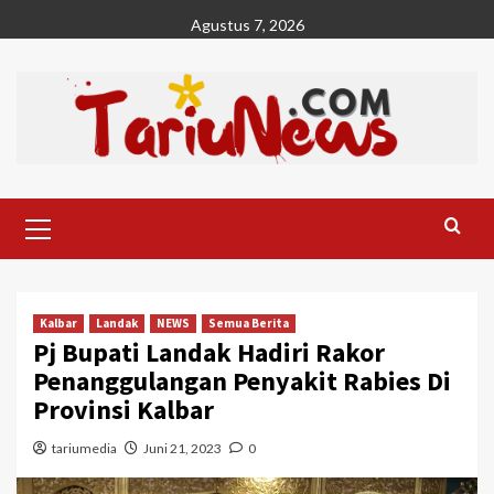
Skip
Agustus 7, 2026
to
content
Primary
Menu
Kalbar
Landak
NEWS
Semua Berita
Pj Bupati Landak Hadiri Rakor
Penanggulangan Penyakit Rabies Di
Provinsi Kalbar
tariumedia
Juni 21, 2023
0