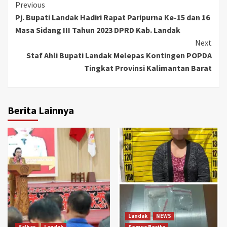
Continue
Previous
Pj. Bupati Landak Hadiri Rapat Paripurna Ke-15 dan 16
Reading
Masa Sidang III Tahun 2023 DPRD Kab. Landak
Next
Staf Ahli Bupati Landak Melepas Kontingen POPDA
Tingkat Provinsi Kalimantan Barat
Berita Lainnya
Landak
NEWS
Kalbar
Landak
Semua Berita