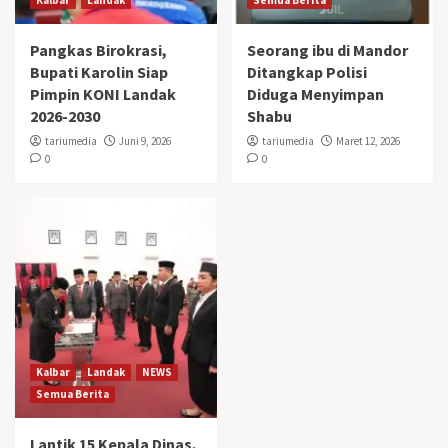
Pangkas Birokrasi,
Seorang ibu di Mandor
Bupati Karolin Siap
Ditangkap Polisi
Pimpin KONI Landak
Diduga Menyimpan
2026-2030
Shabu
tariumedia
Juni 9, 2026
tariumedia
Maret 12, 2026
0
0
Kalbar
Landak
NEWS
Semua Berita
Lantik 15 Kepala Dinas,