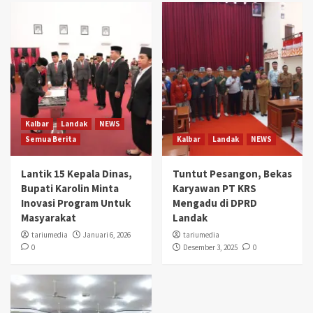
Kalbar
Landak
NEWS
Semua Berita
Kalbar
Landak
NEWS
Lantik 15 Kepala Dinas,
Tuntut Pesangon, Bekas
Bupati Karolin Minta
Karyawan PT KRS
Inovasi Program Untuk
Mengadu di DPRD
Masyarakat
Landak
tariumedia
Januari 6, 2026
tariumedia
0
Desember 3, 2025
0