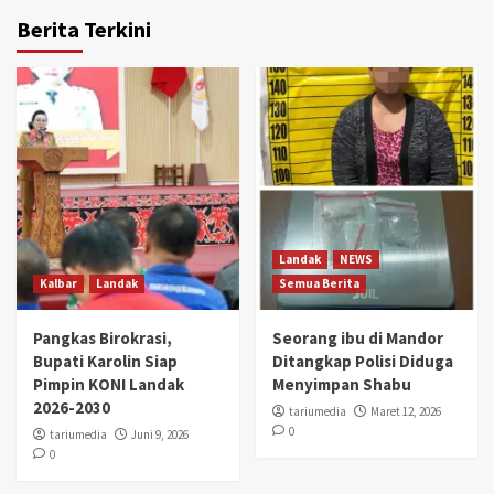
Berita Terkini
Landak
NEWS
Kalbar
Landak
Semua Berita
Pangkas Birokrasi,
Seorang ibu di Mandor
Bupati Karolin Siap
Ditangkap Polisi Diduga
Pimpin KONI Landak
Menyimpan Shabu
2026-2030
tariumedia
Maret 12, 2026
0
tariumedia
Juni 9, 2026
0