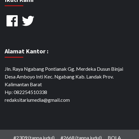
Facebook
Twitter
Alamat Kantor :
Jln. Raya Ngabang Pontianak Gg. Merdeka Dusun Binjai
Desa Amboyo Inti Kec. Ngabang Kab. Landak Prov.
Kalimantan Barat
Hp: 082254510338
redaksitariumedia@gmail.com
#2309 (tanpa judul)
#2668 (tanpa judul)
BOLA