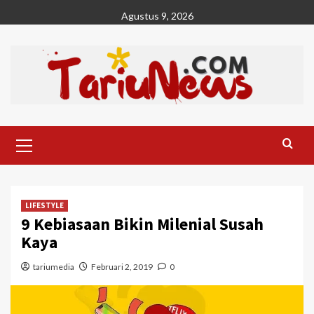
Skip
Agustus 9, 2026
to
content
Primary
Menu
LIFESTYLE
9 Kebiasaan Bikin Milenial Susah
Kaya
tariumedia
Februari 2, 2019
0