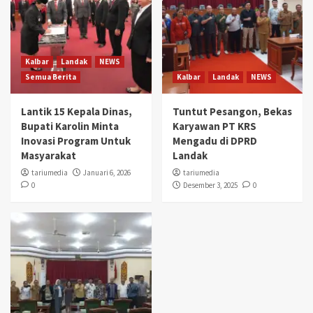
Kalbar
Landak
NEWS
Semua Berita
Kalbar
Landak
NEWS
Lantik 15 Kepala Dinas,
Tuntut Pesangon, Bekas
Bupati Karolin Minta
Karyawan PT KRS
Inovasi Program Untuk
Mengadu di DPRD
Masyarakat
Landak
tariumedia
Januari 6, 2026
tariumedia
0
Desember 3, 2025
0