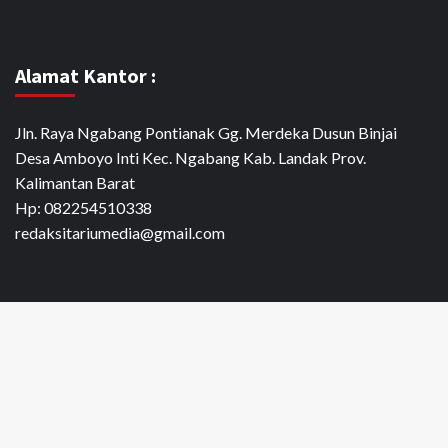
Alamat Kantor :
Jln. Raya Ngabang Pontianak Gg. Merdeka Dusun Binjai
Desa Amboyo Inti Kec. Ngabang Kab. Landak Prov.
Kalimantan Barat
Hp: 082254510338
redaksitariumedia@gmail.com
#2309 (tanpa judul)
#2668 (tanpa judul)
BOLA
ENTERTAIMENT
Latest
MITOS
NEWS
OTOMOTIF
Sample Page