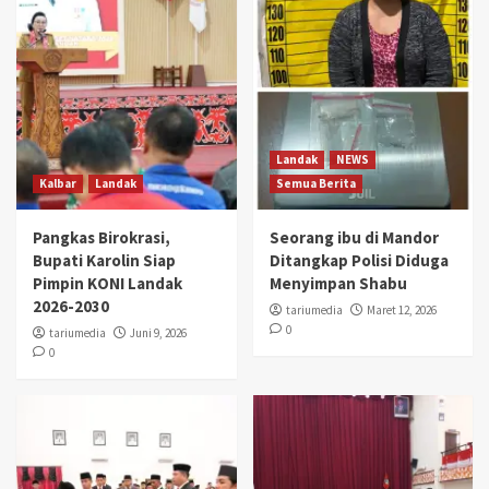
Landak
NEWS
Kalbar
Landak
Semua Berita
Pangkas Birokrasi,
Seorang ibu di Mandor
Bupati Karolin Siap
Ditangkap Polisi Diduga
Pimpin KONI Landak
Menyimpan Shabu
2026-2030
tariumedia
Maret 12, 2026
0
tariumedia
Juni 9, 2026
0