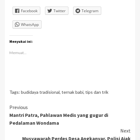
Facebook
Twitter
Telegram
WhatsApp
Menyukai ini:
Memuat...
Tags:
budidaya tradisional
,
ternak babi
,
tips dan trik
Continue
Previous
Mantri Patra, Pahlawan Medis yang gugur di
Reading
Pedalaman Wondama
Next
Musyawarah Perdes Desa Angkanyar, Polisi Ajak