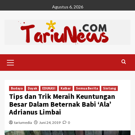
Skip
Agustus 6, 2026
to
content
Primary
Menu
Budaya
Dayak
EDUKASI
Kalbar
Semua Berita
Sintang
Tips dan Trik Meraih Keuntungan
Besar Dalam Beternak Babi ‘Ala’
Adrianus Limbai
tariumedia
Juni 24, 2019
0