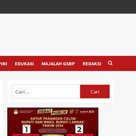
INI
EDUKASI
MAJALAH GSBP
REDAKSI
Cari
untuk: