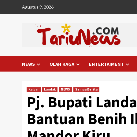
Skip
Agustus 9, 2026
to
content
NEWS
OLAH RAGA
ENTERTAIMENT
Kalbar
Landak
NEWS
Semua Berita
Pj. Bupati Land
Bantuan Benih I
Mandor Kiru