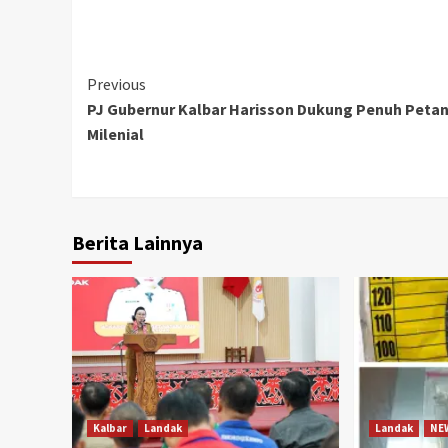
Continue
Previous
PJ Gubernur Kalbar Harisson Dukung Penuh Petan
Reading
Milenial
Berita Lainnya
Kalbar
Landak
Landak
NE