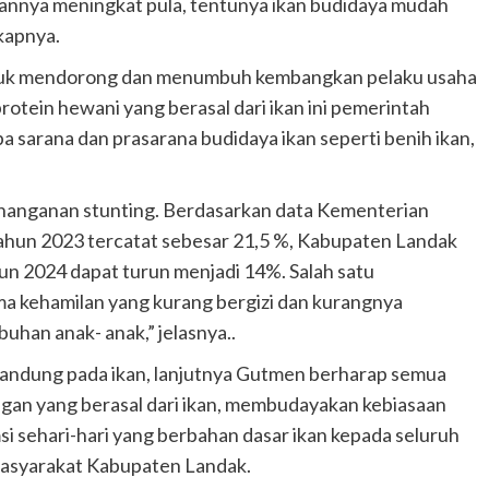
nnya meningkat pula, tentunya ikan budidaya mudah
kapnya.
ntuk mendorong dan menumbuh kembangkan pelaku usaha
otein hewani yang berasal dari ikan ini pemerintah
sarana dan prasarana budidaya ikan seperti benih ikan,
nanganan stunting. Berdasarkan data Kementerian
tahun 2023 tercatat sebesar 21,5 %, Kabupaten Landak
un 2024 dapat turun menjadi 14%. Salah satu
a kehamilan yang kurang bergizi dan kurangnya
uhan anak- anak,” jelasnya..
rkandung pada ikan, lanjutnya Gutmen berharap semua
gan yang berasal dari ikan, membudayakan kebiasaan
si sehari-hari yang berbahan dasar ikan kepada seluruh
masyarakat Kabupaten Landak.