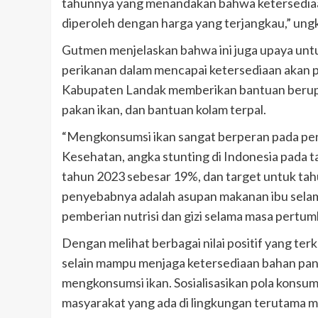
tahunnya yang menandakan bahwa ketersediaa
diperoleh dengan harga yang terjangkau,” ung
Gutmen menjelaskan bahwa ini juga upaya u
perikanan dalam mencapai ketersediaan akan pr
Kabupaten Landak memberikan bantuan berupa 
pakan ikan, dan bantuan kolam terpal.
“Mengkonsumsi ikan sangat berperan pada pe
Kesehatan, angka stunting di Indonesia pada 
tahun 2023 sebesar 19%, dan target untuk tah
penyebabnya adalah asupan makanan ibu selam
pemberian nutrisi dan gizi selama masa pertumb
Dengan melihat berbagai nilai positif yang te
selain mampu menjaga ketersediaan bahan pan
mengkonsumsi ikan. Sosialisasikan pola konsum
masyarakat yang ada di lingkungan terutama 