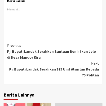
Menyukai ini:
Memuat...
Continue
Previous
Pj. Bupati Landak Serahkan Bantuan Benih Ikan Lele
Reading
di Desa Mandor Kiru
Next
Pj. Bupati Landak Serahkan 375 Unit Alsintan Kepada
75 Poktan
Berita Lainnya