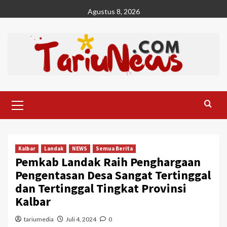
Skip
Agustus 8, 2026
to
content
Primary
Menu
Kalbar
Landak
NEWS
Semua Berita
Pemkab Landak Raih Penghargaan
Pengentasan Desa Sangat Tertinggal
dan Tertinggal Tingkat Provinsi
Kalbar
tariumedia
Juli 4, 2024
0