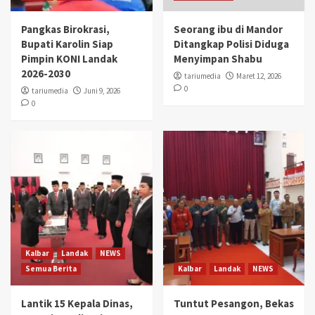
Pangkas Birokrasi,
Seorang ibu di Mandor
Bupati Karolin Siap
Ditangkap Polisi Diduga
Pimpin KONI Landak
Menyimpan Shabu
2026-2030
tariumedia
Maret 12, 2026
0
tariumedia
Juni 9, 2026
0
Kalbar
Landak
NEWS
Semua Berita
Kalbar
Landak
NEWS
Lantik 15 Kepala Dinas,
Tuntut Pesangon, Bekas