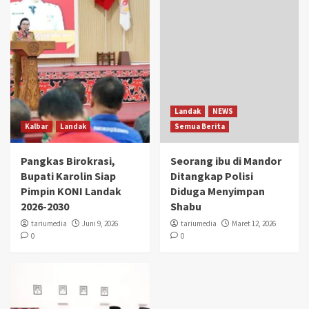
Landak
NEWS
Kalbar
Landak
Semua Berita
Pangkas Birokrasi,
Seorang ibu di Mandor
Bupati Karolin Siap
Ditangkap Polisi
Pimpin KONI Landak
Diduga Menyimpan
2026-2030
Shabu
tariumedia
Juni 9, 2026
tariumedia
Maret 12, 2026
0
0