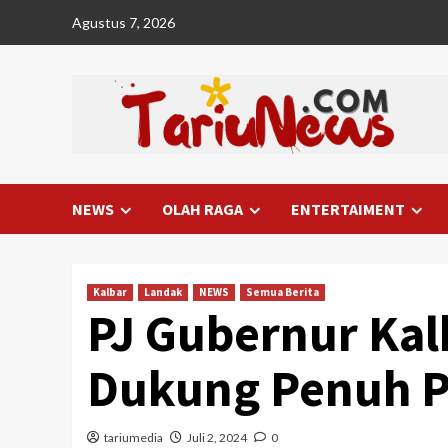
Skip
Agustus 7, 2026
to
content
NEWS
OLAH RAGA
ENTERTAIMENT
Kalbar
Landak
NEWS
Semua Berita
PJ Gubernur Kal
Dukung Penuh Pe
tariumedia
Juli 2, 2024
0