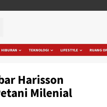
HIBURAN
TEKNOLOGI
LIFESTYLE
RUANG OP
bar Harisson
tani Milenial