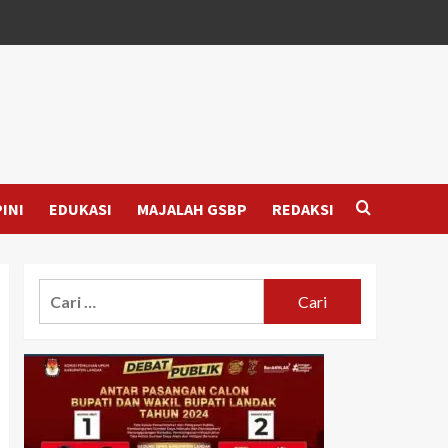
INI
EDUKASI
MAJALAH GSBP
REDAKSI
Cari
untuk: