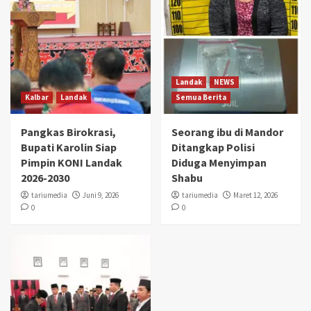
Landak
NEWS
Kalbar
Landak
Semua Berita
Pangkas Birokrasi,
Seorang ibu di Mandor
Bupati Karolin Siap
Ditangkap Polisi
Pimpin KONI Landak
Diduga Menyimpan
2026-2030
Shabu
tariumedia
Juni 9, 2026
tariumedia
Maret 12, 2026
0
0