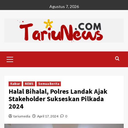
Skip
Agustus 7, 2026
to
content
Primary
Menu
Kalbar
NEWS
Semua Berita
Halal Bihalal, Polres Landak Ajak
Stakeholder Sukseskan Pilkada
2024
tariumedia
April 17, 2024
0