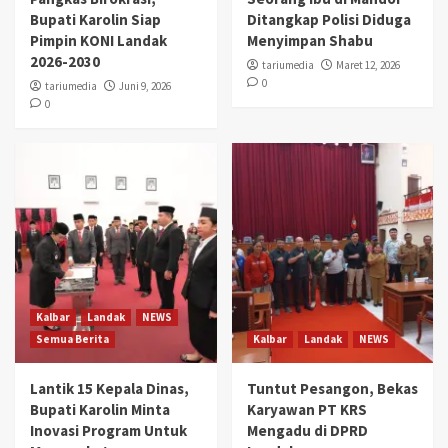
Bupati Karolin Siap
Ditangkap Polisi Diduga
Pimpin KONI Landak
Menyimpan Shabu
2026-2030
tariumedia
Maret 12, 2026
0
tariumedia
Juni 9, 2026
0
Kalbar
Landak
NEWS
Semua Berita
Kalbar
Landak
NEWS
Lantik 15 Kepala Dinas,
Tuntut Pesangon, Bekas
Bupati Karolin Minta
Karyawan PT KRS
Inovasi Program Untuk
Mengadu di DPRD