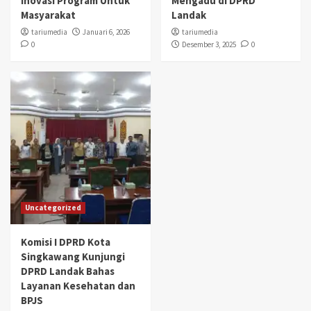
Inovasi Program Untuk
Mengadu di DPRD
Masyarakat
Landak
tariumedia
Januari 6, 2026
tariumedia
0
Desember 3, 2025
0
Uncategorized
Komisi I DPRD Kota
Singkawang Kunjungi
DPRD Landak Bahas
Layanan Kesehatan dan
BPJS