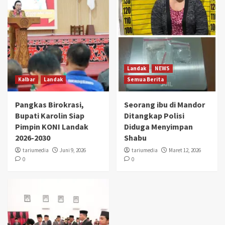
Landak
NEWS
Kalbar
Landak
Semua Berita
Pangkas Birokrasi,
Seorang ibu di Mandor
Bupati Karolin Siap
Ditangkap Polisi
Pimpin KONI Landak
Diduga Menyimpan
2026-2030
Shabu
tariumedia
Juni 9, 2026
tariumedia
Maret 12, 2026
0
0