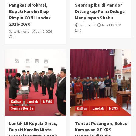
Pangkas Birokrasi,
Seorang ibu di Mandor
Bupati Karolin Siap
Ditangkap Polisi Diduga
Pimpin KONI Landak
Menyimpan Shabu
2026-2030
tariumedia
Maret 12, 2026
0
tariumedia
Juni 9, 2026
0
Kalbar
Landak
NEWS
Semua Berita
Kalbar
Landak
NEWS
Lantik 15 Kepala Dinas,
Tuntut Pesangon, Bekas
Bupati Karolin Minta
Karyawan PT KRS