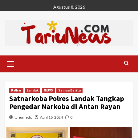
Skip
Agustus 8, 2026
to
content
Primary
Menu
Kalbar
Landak
NEWS
Semua Berita
Satnarkoba Polres Landak Tangkap
Pengedar Narkoba di Antan Rayan
tariumedia
April 16, 2024
0