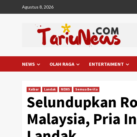
Skip
Agustus 8, 2026
to
content
NEWS
OLAH RAGA
ENTERTAIMENT
Kalbar
Landak
NEWS
Semua Berita
Selundupkan Rok
Malaysia, Pria In
Landak