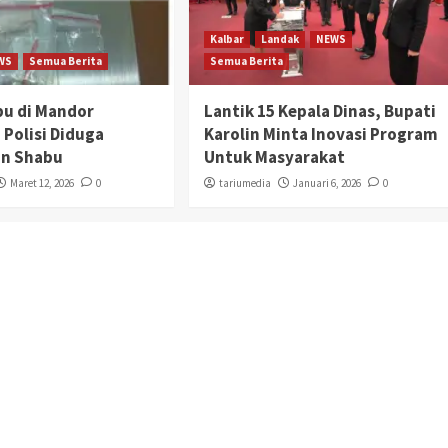
Kalbar
Landak
NEWS
WS
Semua Berita
Semua Berita
bu di Mandor
Lantik 15 Kepala Dinas, Bupati
 Polisi Diduga
Karolin Minta Inovasi Program
n Shabu
Untuk Masyarakat
Maret 12, 2026
0
tariumedia
Januari 6, 2026
0