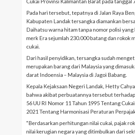
Cukai Provinsi Kalimantan Barat pada tanggal 7
Pada hari tersebut, tepatnya di Jalan Raya 
Kabupaten Landak tersangka diamankan bersama
Daihatsu warna hitam tanpa nomor polisi yan
merk Era sejumlah 230.000 batang dan rokok me
cukai.
Dari hasil penyidikan, tersangka sudah menge
merupakan barang dari Malaysia yang dimasuka
darat Indoensia – Malaysia di Jagoi Babang.
Kepala Kejaksaan Negeri Landak, Hetty Cahyan
bahwa akibat perbuatannya tersebut terhadap 
56 UU RI Nomor 11 Tahun 1995 Tentang Cukai
2021 Tentang Harmonisasi Peraturan Perpajaka
“Berdasarkan perhitungan nilai cukai, pajak ro
nilai kerugian negara yang ditimbulkan dari s