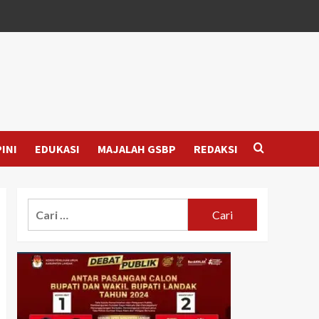
INI
EDUKASI
MAJALAH GSBP
REDAKSI
Cari
untuk: