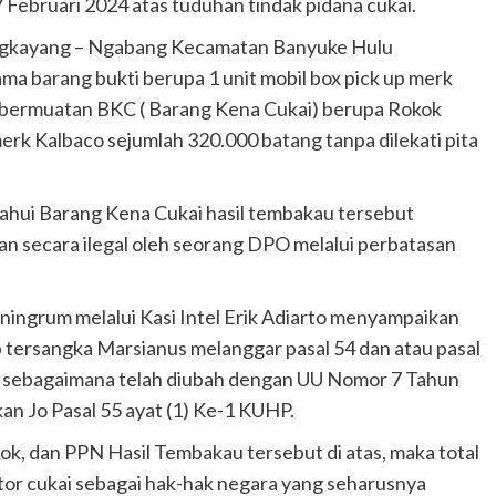
 Februari 2024 atas tuduhan tindak pidana cukai.
Bengkayang – Ngabang Kecamatan Banyuke Hulu
 barang bukti berupa 1 unit mobil box pick up merk
g bermuatan BKC ( Barang Kena Cukai) berupa Rokok
rk Kalbaco sejumlah 320.000 batang tanpa dilekati pita
tahui Barang Kena Cukai hasil tembakau tersebut
n secara ilegal oleh seorang DPO melalui perbatasan
ingrum melalui Kasi Intel Erik Adiarto menyampaikan
tersangka Marsianus melanggar pasal 54 dan atau pasal
 sebagaimana telah diubah dengan UU Nomor 7 Tahun
n Jo Pasal 55 ayat (1) Ke-1 KUHP.
kok, dan PPN Hasil Tembakau tersebut di atas, maka total
ektor cukai sebagai hak-hak negara yang seharusnya