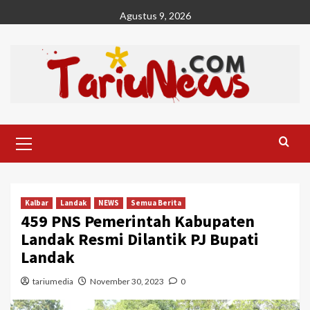
Skip
Agustus 9, 2026
to
content
Primary
Menu
Kalbar
Landak
NEWS
Semua Berita
459 PNS Pemerintah Kabupaten
Landak Resmi Dilantik PJ Bupati
Landak
tariumedia
November 30, 2023
0