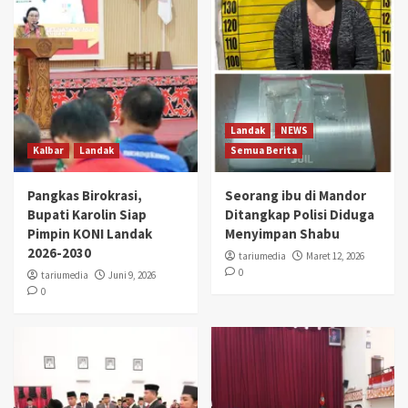
Landak
NEWS
Kalbar
Landak
Semua Berita
Pangkas Birokrasi,
Seorang ibu di Mandor
Bupati Karolin Siap
Ditangkap Polisi Diduga
Pimpin KONI Landak
Menyimpan Shabu
2026-2030
tariumedia
Maret 12, 2026
0
tariumedia
Juni 9, 2026
0