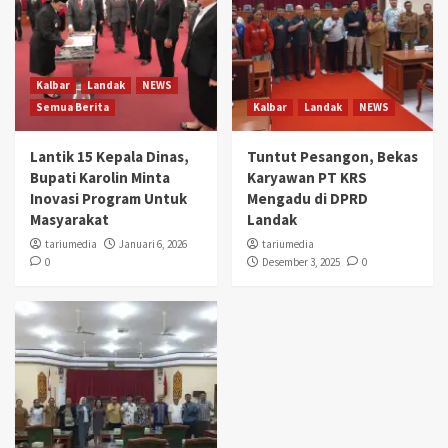
Kalbar
Landak
NEWS
Semua Berita
Kalbar
Landak
NEWS
Lantik 15 Kepala Dinas,
Tuntut Pesangon, Bekas
Bupati Karolin Minta
Karyawan PT KRS
Inovasi Program Untuk
Mengadu di DPRD
Masyarakat
Landak
tariumedia
Januari 6, 2026
tariumedia
0
Desember 3, 2025
0