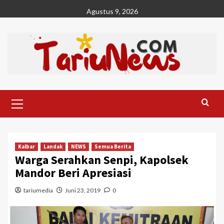
Skip
Agustus 9, 2026
to
content
Primary
Menu
Kalbar
Landak
NEWS
Semua Berita
Warga Serahkan Senpi, Kapolsek
Mandor Beri Apresiasi
tariumedia
Juni 23, 2019
0