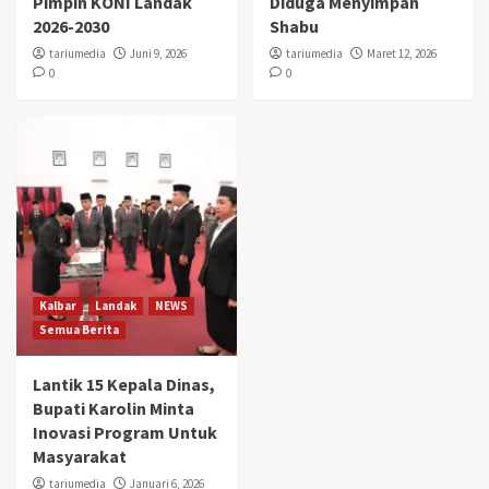
Pimpin KONI Landak
Diduga Menyimpan
2026-2030
Shabu
tariumedia
Juni 9, 2026
tariumedia
Maret 12, 2026
0
0
Kalbar
Landak
NEWS
Semua Berita
Lantik 15 Kepala Dinas,
Bupati Karolin Minta
Inovasi Program Untuk
Masyarakat
tariumedia
Januari 6, 2026