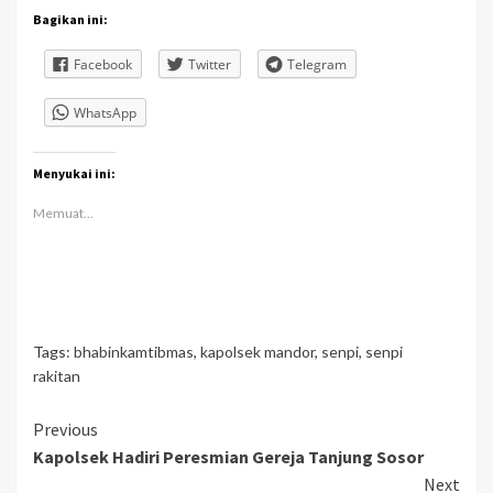
Bagikan ini:
Facebook
Twitter
Telegram
WhatsApp
Menyukai ini:
Memuat...
Tags:
bhabinkamtibmas
,
kapolsek mandor
,
senpi
,
senpi
rakitan
Continue
Previous
Kapolsek Hadiri Peresmian Gereja Tanjung Sosor
Reading
Next