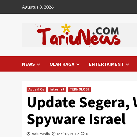
Skip
Agustus 8, 2026
to
content
NEWS
OLAH RAGA
ENTERTAIMENT
Apps & Os
Internet
TEKNOLOGI
Update Segera, 
Spyware Israel
tariumedia
Mei 18, 2019
0