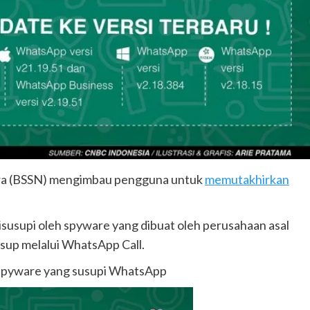
ra (BSSN) mengimbau pengguna untuk
memutakhirkan
 disusupi oleh spyware yang dibuat oleh perusahaan asal
sup melalui WhatsApp Call.
i spyware yang susupi WhatsApp