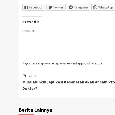
Facebook
Twitter
Telegram
WhatsApp
Menyukai ini:
Memuat...
Tags:
israelspyware
,
spywarewhatapps
,
whatapps
Continue
Previous
Mulai Muncul, Aplikasi Kesehatan Akan Ancam Pro
Reading
Dokter?
Berita Lainnya