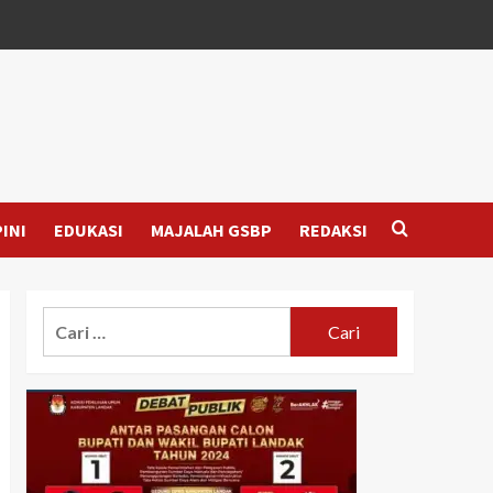
INI
EDUKASI
MAJALAH GSBP
REDAKSI
Cari
untuk: