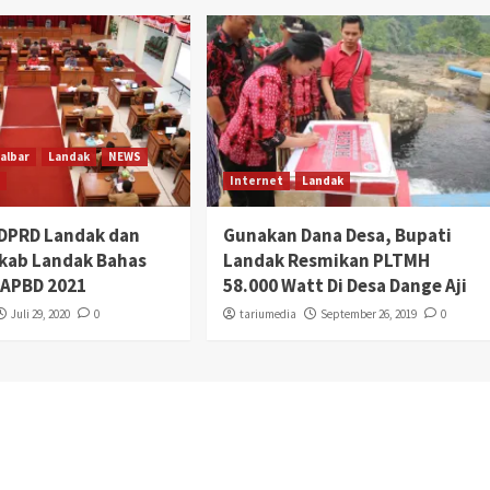
albar
Landak
NEWS
a
Internet
Landak
DPRD Landak dan
Gunakan Dana Desa, Bupati
kab Landak Bahas
Landak Resmikan PLTMH
 APBD 2021
58.000 Watt Di Desa Dange Aji
Juli 29, 2020
0
tariumedia
September 26, 2019
0