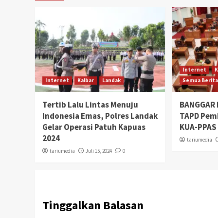
Internet
K
Internet
Kalbar
Landak
Semua Berit
Tertib Lalu Lintas Menuju
BANGGAR 
Indonesia Emas, Polres Landak
TAPD Pem
Gelar Operasi Patuh Kapuas
KUA-PPAS
2024
tariumedia
tariumedia
Juli 15, 2024
0
Tinggalkan Balasan