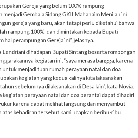
i merupakan Gereja yang belum 100% rampung
un menjadi Gembala Sidang GKII Mahanaim Menilau ini
un gereja yang baru, akan tetapi perlu diketahui bahwa
umlah rampung 100%, dan dimintakan kepada Bupati
 hal perampungan Gereja ini”, jelasnya.
a Lendriani dihadapan Bupati Sintang beserta rombongan
nggarakannya kegiatan ini, “saya merasa bangga, karena
an untuk menjadi tuan rumah perayaan natal dan doa
rupakan kegiatan yang kedua kalinya kita laksanakan
ahun sebelumnya dilaksanakan di Desa lain”, kata Novia.
 kegiatan perayaan natal dan doa berantai dapat dihadiri
syukur karena dapat melihat langsung dan menyambut
atas kehadiran tersebut kami ucapkan beribu-ribu