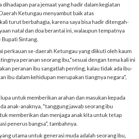
a dihadapan para jemaat yang hadir dalam kegiatan
e-Daerah Ketungau menyambut baik atas
kali turut berbahagia, karena saya bisa hadir ditengah-
yaan natal dan doa berantai ini, walaupun tempatnya
 Bupati Sintang.
ai perkauan se-daerah Ketungau yang diikuti oleh kaum
ingnya peranan seorang ibu,“sesuai dengan tema kali ini
kan peranan ibu sangatlah penting, kalau tidak ada ibu-
anan ibu dalam kehidupan merupakan tiangnya negara”,
ak lupa untuk memberikan arahan dan masukan kepada
pada anak-anaknya, “tanggung jawab seorang ibu
ntuk memberikan dan menjaga anak kita untuk tetap
asi penerus bangsa”, tambahnya.
 yang utama untuk generasi muda adalah seorang ibu,