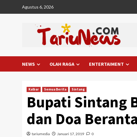
Skip
Agustus 6, 2026
to
content
NEWS
OLAH RAGA
ENTERTAIMENT
Kalbar
Semua Berita
Sintang
Bupati Sintang 
dan Doa Beranta
tariumedia
Januari 17, 2019
0