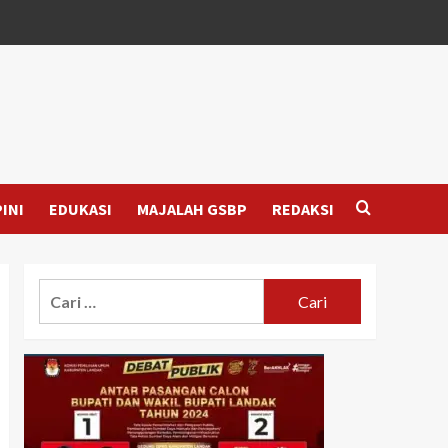
INI
EDUKASI
MAJALAH GSBP
REDAKSI
Cari
untuk: