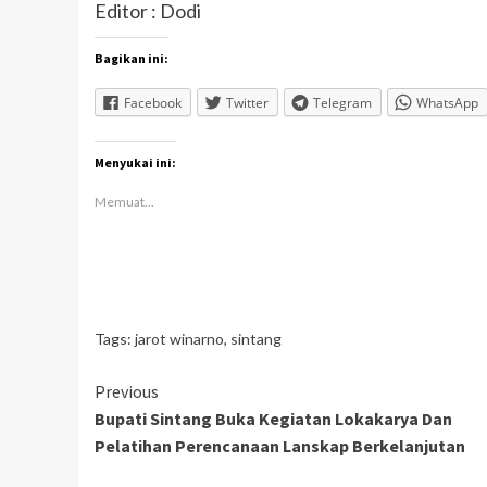
Editor : Dodi
Bagikan ini:
Facebook
Twitter
Telegram
WhatsApp
Menyukai ini:
Memuat...
Tags:
jarot winarno
,
sintang
Continue
Previous
Bupati Sintang Buka Kegiatan Lokakarya Dan
Reading
Pelatihan Perencanaan Lanskap Berkelanjutan