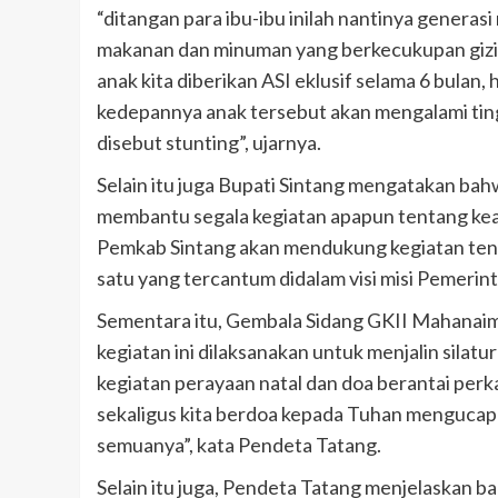
“ditangan para ibu-ibu inilah nantinya generasi
makanan dan minuman yang berkecukupan gizi 
anak kita diberikan ASI eklusif selama 6 bulan, h
kedepannya anak tersebut akan mengalami ting
disebut stunting”, ujarnya.
Selain itu juga Bupati Sintang mengatakan b
membantu segala kegiatan apapun tentang keag
Pemkab Sintang akan mendukung kegiatan ten
satu yang tercantum didalam visi misi Pemeri
Sementara itu, Gembala Sidang GKII Mahanai
kegiatan ini dilaksanakan untuk menjalin silat
kegiatan perayaan natal dan doa berantai perk
sekaligus kita berdoa kepada Tuhan mengucap r
semuanya”, kata Pendeta Tatang.
Selain itu juga, Pendeta Tatang menjelaskan