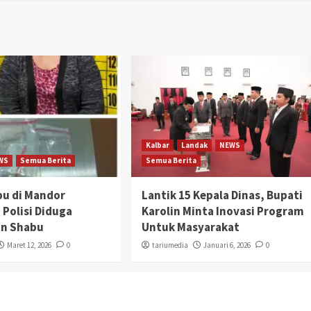
Kalbar
Landak
NEWS
WS
Semua Berita
Semua Berita
bu di Mandor
Lantik 15 Kepala Dinas, Bupati
 Polisi Diduga
Karolin Minta Inovasi Program
n Shabu
Untuk Masyarakat
Maret 12, 2026
0
tariumedia
Januari 6, 2026
0