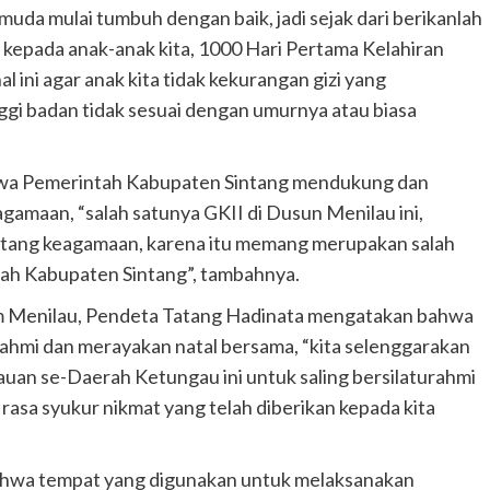
 muda mulai tumbuh dengan baik, jadi sejak dari berikanlah
kepada anak-anak kita, 1000 Hari Pertama Kelahiran
al ini agar anak kita tidak kekurangan gizi yang
gi badan tidak sesuai dengan umurnya atau biasa
ahwa Pemerintah Kabupaten Sintang mendukung dan
amaan, “salah satunya GKII di Dusun Menilau ini,
tang keagamaan, karena itu memang merupakan salah
ntah Kabupaten Sintang”, tambahnya.
m Menilau, Pendeta Tatang Hadinata mengatakan bahwa
urahmi dan merayakan natal bersama, “kita selenggarakan
auan se-Daerah Ketungau ini untuk saling bersilaturahmi
asa syukur nikmat yang telah diberikan kepada kita
 bahwa tempat yang digunakan untuk melaksanakan