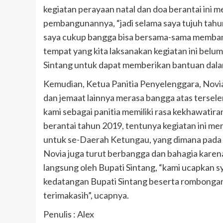
kegiatan perayaan natal dan doa berantai in
pembangunannya, “jadi selama saya tujuh tah
saya cukup bangga bisa bersama-sama membang
tempat yang kita laksanakan kegiatan ini bel
Sintang untuk dapat memberikan bantuan dalam
Kemudian, Ketua Panitia Penyelenggara, Novi
dan jemaat lainnya merasa bangga atas tersele
kami sebagai panitia memiliki rasa kekhawatir
berantai tahun 2019, tentunya kegiatan ini me
untuk se-Daerah Ketungau, yang dimana pada t
Novia juga turut berbangga dan bahagia karena
langsung oleh Bupati Sintang, “kami ucapkan 
kedatangan Bupati Sintang beserta rombongan 
terimakasih”, ucapnya.
Penulis : Alex