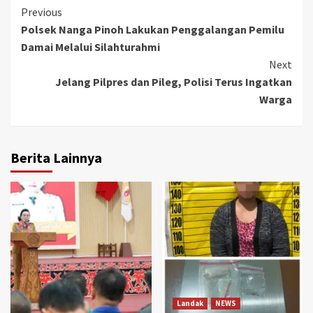
Continue
Previous
Polsek Nanga Pinoh Lakukan Penggalangan Pemilu
Reading
Damai Melalui Silahturahmi
Next
Jelang Pilpres dan Pileg, Polisi Terus Ingatkan
Warga
Berita Lainnya
Landak
NEWS