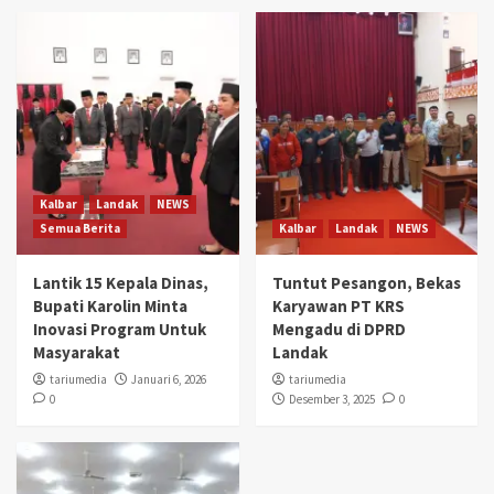
Kalbar
Landak
NEWS
Semua Berita
Kalbar
Landak
NEWS
Lantik 15 Kepala Dinas,
Tuntut Pesangon, Bekas
Bupati Karolin Minta
Karyawan PT KRS
Inovasi Program Untuk
Mengadu di DPRD
Masyarakat
Landak
tariumedia
Januari 6, 2026
tariumedia
0
Desember 3, 2025
0