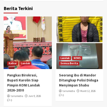
Berita Terkini
Landak
NEWS
Kalbar
Landak
Semua Berita
Pangkas Birokrasi,
Seorang ibu di Mandor
Bupati Karolin Siap
Ditangkap Polisi Diduga
Pimpin KONI Landak
Menyimpan Shabu
2026-2030
tariumedia
Maret 12, 2026
0
tariumedia
Juni 9, 2026
0