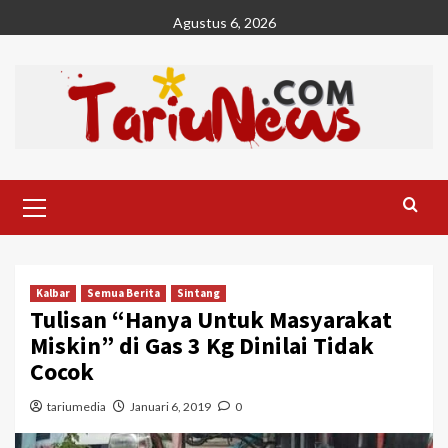
Skip
Agustus 6, 2026
to
content
Primary
Menu
Kalbar
Semua Berita
Sintang
Tulisan “Hanya Untuk Masyarakat
Miskin” di Gas 3 Kg Dinilai Tidak
Cocok
tariumedia
Januari 6, 2019
0