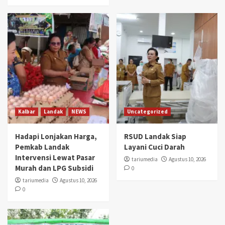
Kalbar
Landak
NEWS
Uncategorized
Hadapi Lonjakan Harga,
⁠RSUD Landak Siap
Pemkab Landak
Layani Cuci Darah
Intervensi Lewat Pasar
tariumedia
Agustus 10, 2026
Murah dan LPG Subsidi
0
tariumedia
Agustus 10, 2026
0