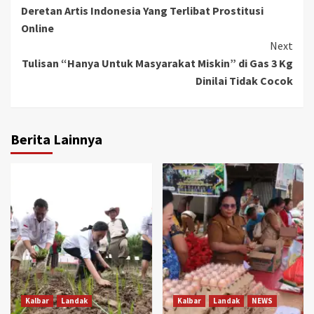
Deretan Artis Indonesia Yang Terlibat Prostitusi
Reading
Online
Next
Tulisan “Hanya Untuk Masyarakat Miskin” di Gas 3 Kg
Dinilai Tidak Cocok
Berita Lainnya
Kalbar
Landak
Kalbar
Landak
NEWS