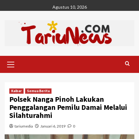
Skip
Agustus 10, 2026
to
content
Primary
Menu
Kalbar
Semua Berita
Polsek Nanga Pinoh Lakukan
Penggalangan Pemilu Damai Melalui
Silahturahmi
tariumedia
Januari 6, 2019
0