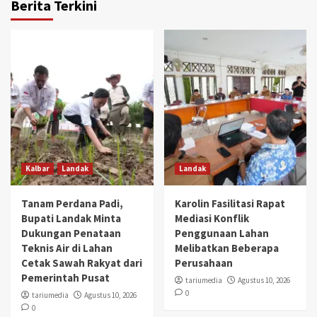
Berita Terkini
Kalbar
Landak
Landak
Tanam Perdana Padi,
Karolin Fasilitasi Rapat
Bupati Landak Minta
Mediasi Konflik
Dukungan Penataan
Penggunaan Lahan
Teknis Air di Lahan
Melibatkan Beberapa
Cetak Sawah Rakyat dari
Perusahaan
Pemerintah Pusat
tariumedia
Agustus 10, 2026
0
tariumedia
Agustus 10, 2026
0