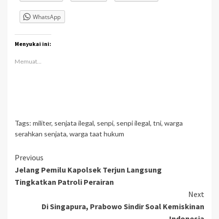
WhatsApp
Menyukai ini:
Memuat...
Tags:
militer
,
senjata ilegal
,
senpi
,
senpi ilegal
,
tni
,
warga
serahkan senjata
,
warga taat hukum
Continue
Previous
Jelang Pemilu Kapolsek Terjun Langsung
Reading
Tingkatkan Patroli Perairan
Next
Di Singapura, Prabowo Sindir Soal Kemiskinan
Indonesia