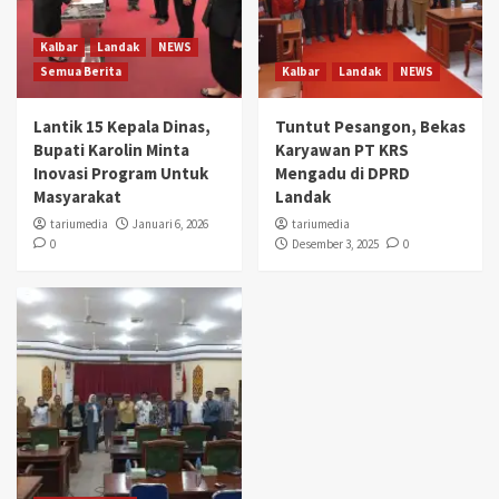
Kalbar
Landak
NEWS
Semua Berita
Kalbar
Landak
NEWS
Lantik 15 Kepala Dinas,
Tuntut Pesangon, Bekas
Bupati Karolin Minta
Karyawan PT KRS
Inovasi Program Untuk
Mengadu di DPRD
Masyarakat
Landak
tariumedia
Januari 6, 2026
tariumedia
0
Desember 3, 2025
0