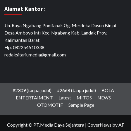
Alamat Kantor :
Jln. Raya Ngabang Pontianak Gg. Merdeka Dusun Binjai
Desa Amboyo Inti Kec. Ngabang Kab. Landak Prov.
Kalimantan Barat
Hp: 082254510338
redaksitariumedia@gmail.com
#2309 (tanpa judul)
#2668 (tanpa judul)
BOLA
ENTERTAIMENT
Latest
MITOS
NEWS
OTOMOTIF
Sample Page
Copyright © PT.Media Daya Sejahtera
|
CoverNews
by AF