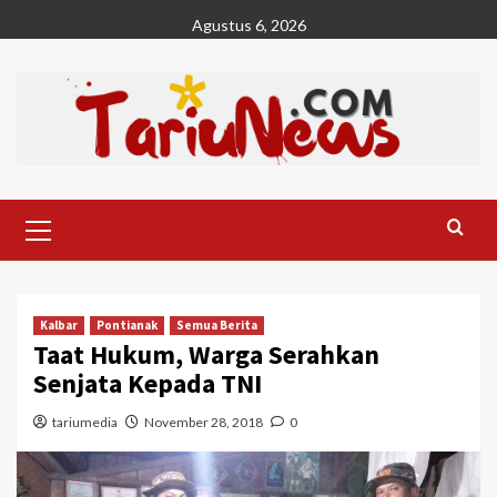
Skip
Agustus 6, 2026
to
content
Primary
Menu
Kalbar
Pontianak
Semua Berita
Taat Hukum, Warga Serahkan
Senjata Kepada TNI
tariumedia
November 28, 2018
0