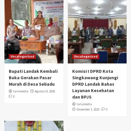
Uncategorized
Uncategorized
Bupati Landak Kembali
Komisi I DPRD Kota
Buka Gerakan Pasar
Singkawang Kunjungi
Murah di Desa Sebadu
DPRD Landak Bahas
Layanan Kesehatan
tariumedia
Agustus 9, 2026
dan BPJS
0
tariumedia
Desember 3, 2025
0