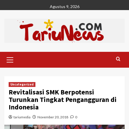
Skip
Agustus 9, 2026
to
content
Primary
Menu
Uncategorized
Revitalisasi SMK Berpotensi
Turunkan Tingkat Pengangguran di
Indonesia
tariumedia
November 20, 2018
0