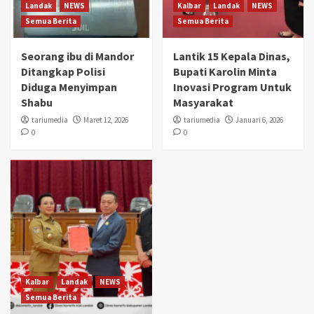
Landak
NEWS
Kalbar
Landak
NEWS
Semua Berita
Semua Berita
Seorang ibu di Mandor
Lantik 15 Kepala Dinas,
Ditangkap Polisi
Bupati Karolin Minta
Diduga Menyimpan
Inovasi Program Untuk
Shabu
Masyarakat
tariumedia
Maret 12, 2026
tariumedia
Januari 6, 2026
0
0
Kalbar
Landak
NEWS
Semua Berita