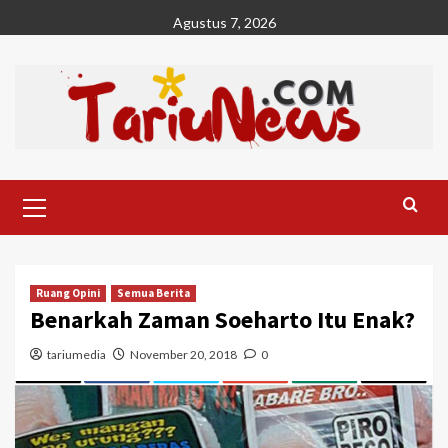
Skip
Agustus 7, 2026
to
content
Primary
Menu
Ruang Opini
Semua Berita
Benarkah Zaman Soeharto Itu Enak?
tariumedia
November 20, 2018
0