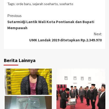
Tags:
orde baru
,
sejarah soeharto
,
soeharto
Continue
Previous
Sutarmidji Lantik Wali Kota Pontianak dan Bupati
Reading
Mempawah
Next
UMK Landak 2019 ditetapkan Rp.2.349.970
Berita Lainnya