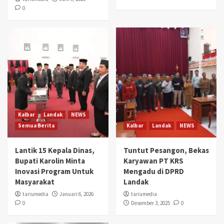
0
Kalbar
Landak
NEWS
Semua Berita
Kalbar
Landak
NEWS
Lantik 15 Kepala Dinas,
Tuntut Pesangon, Bekas
Bupati Karolin Minta
Karyawan PT KRS
Inovasi Program Untuk
Mengadu di DPRD
Masyarakat
Landak
tariumedia
Januari 6, 2026
tariumedia
0
Desember 3, 2025
0