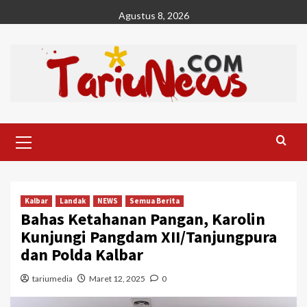
Skip
Agustus 8, 2026
to
content
Primary
Menu
Kalbar
Landak
NEWS
Semua Berita
Bahas Ketahanan Pangan, Karolin
Kunjungi Pangdam XII/Tanjungpura
dan Polda Kalbar
tariumedia
Maret 12, 2025
0