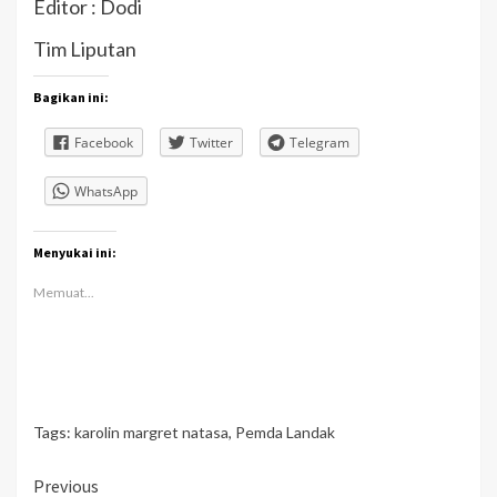
Editor : Dodi
Tim Liputan
Bagikan ini:
Facebook
Twitter
Telegram
WhatsApp
Menyukai ini:
Memuat...
Tags:
karolin margret natasa
,
Pemda Landak
Continue
Previous