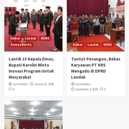
Kalbar
Landak
NEWS
Semua Berita
Kalbar
Landak
NEWS
Lantik 15 Kepala Dinas,
Tuntut Pesangon, Bekas
Bupati Karolin Minta
Karyawan PT KRS
Inovasi Program Untuk
Mengadu di DPRD
Masyarakat
Landak
tariumedia
Januari 6, 2026
tariumedia
0
Desember 3, 2025
0