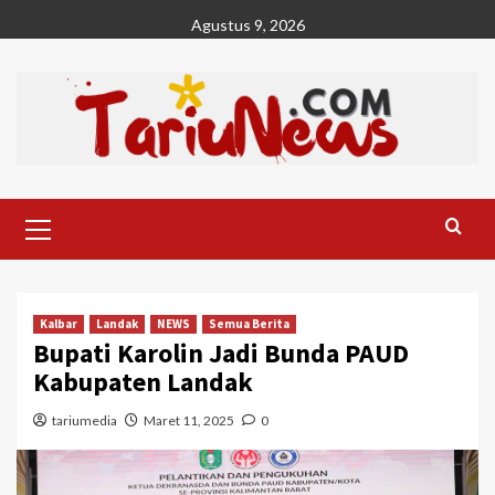
Skip
Agustus 9, 2026
to
content
Primary
Menu
Kalbar
Landak
NEWS
Semua Berita
Bupati Karolin Jadi Bunda PAUD
Kabupaten Landak
tariumedia
Maret 11, 2025
0