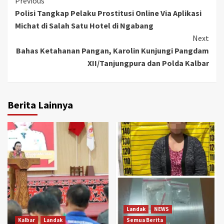
Continue
Previous
Polisi Tangkap Pelaku Prostitusi Online Via Aplikasi
Reading
Michat di Salah Satu Hotel di Ngabang
Next
Bahas Ketahanan Pangan, Karolin Kunjungi Pangdam
XII/Tanjungpura dan Polda Kalbar
Berita Lainnya
Landak
NEWS
Kalbar
Landak
Semua Berita