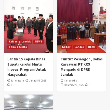
Kalbar
Landak
NEWS
Semua Berita
Kalbar
Landak
NEWS
Lantik 15 Kepala Dinas,
Tuntut Pesangon, Bekas
Bupati Karolin Minta
Karyawan PT KRS
Inovasi Program Untuk
Mengadu di DPRD
Masyarakat
Landak
tariumedia
Januari 6, 2026
tariumedia
0
Desember 3, 2025
0