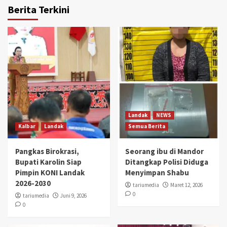
Berita Terkini
Landak
NEWS
Kalbar
Landak
Semua Berita
Pangkas Birokrasi,
Seorang ibu di Mandor
Bupati Karolin Siap
Ditangkap Polisi Diduga
Pimpin KONI Landak
Menyimpan Shabu
2026-2030
tariumedia
Maret 12, 2026
0
tariumedia
Juni 9, 2026
0