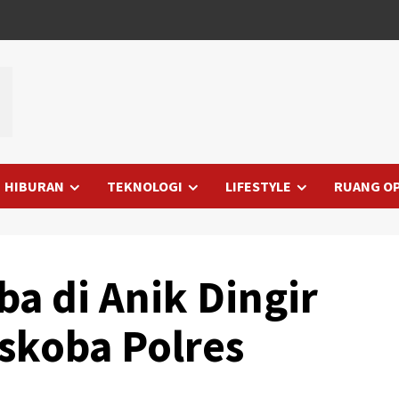
HIBURAN
TEKNOLOGI
LIFESTYLE
RUANG OP
a di Anik Dingir
skoba Polres