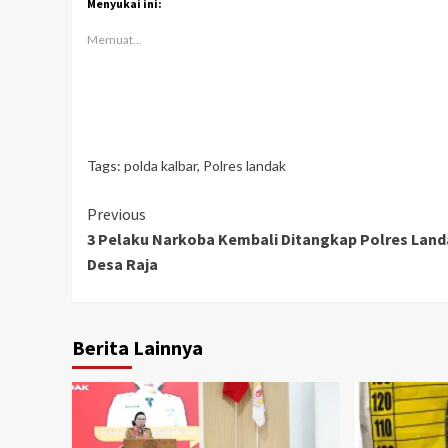
Menyukai ini:
Memuat...
Tags:
polda kalbar
,
Polres landak
Continue
Previous
3 Pelaku Narkoba Kembali Ditangkap Polres Land
Reading
Desa Raja
Berita Lainnya