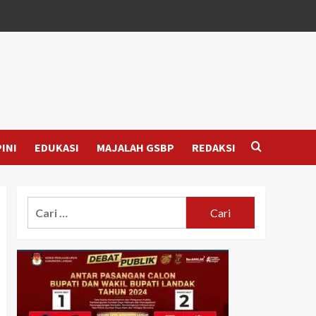
INI
EDUKASI
MAJALAH GSBP
REDAKSI
Cari
untuk: