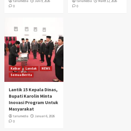
tariumedia
Juni 9, 2026
tariumedia
Maret 12, 2026
0
0
Kalbar
Landak
NEWS
Semua Berita
Lantik 15 Kepala Dinas,
Bupati Karolin Minta
Inovasi Program Untuk
Masyarakat
tariumedia
Januari 6, 2026
0