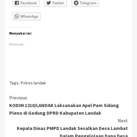
Facebook
Twitter
Telegram
WhatsApp
Menyukai ini:
Memuat...
Tags:
Polres landak
Continue
Previous
KODIM 1210/LANDAK Laksanakan Apel Pam Sidang
Reading
Pleno di Gedung DPRD Kabupaten Landak
Next
Kepala Dinas PMPD Landak Sesalkan Desa Lambat
Dalam Pengelolaan Dana Desa