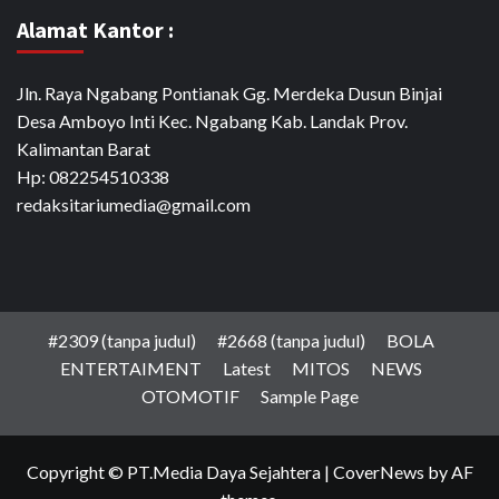
Alamat Kantor :
Jln. Raya Ngabang Pontianak Gg. Merdeka Dusun Binjai
Desa Amboyo Inti Kec. Ngabang Kab. Landak Prov.
Kalimantan Barat
Hp: 082254510338
redaksitariumedia@gmail.com
#2309 (tanpa judul)
#2668 (tanpa judul)
BOLA
ENTERTAIMENT
Latest
MITOS
NEWS
OTOMOTIF
Sample Page
Copyright © PT.Media Daya Sejahtera
|
CoverNews
by AF