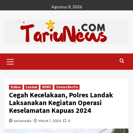
Skip
Agustus 8, 2026
to
content
Primary
Menu
Kalbar
Landak
NEWS
Semua Berita
Cegah Kecelakaan, Polres Landak
Laksanakan Kegiatan Operasi
Keselamatan Kapuas 2024
tariumedia
Maret 7, 2024
0