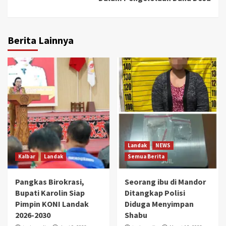
Berita Lainnya
Landak
NEWS
Kalbar
Landak
Semua Berita
Pangkas Birokrasi,
Seorang ibu di Mandor
Bupati Karolin Siap
Ditangkap Polisi
Pimpin KONI Landak
Diduga Menyimpan
2026-2030
Shabu