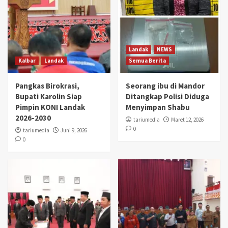
Landak
NEWS
Kalbar
Landak
Semua Berita
Pangkas Birokrasi,
Seorang ibu di Mandor
Bupati Karolin Siap
Ditangkap Polisi Diduga
Pimpin KONI Landak
Menyimpan Shabu
2026-2030
tariumedia
Maret 12, 2026
0
tariumedia
Juni 9, 2026
0