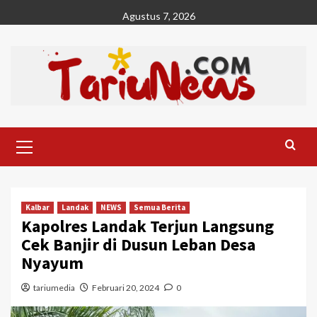
Skip
Agustus 7, 2026
to
content
Primary
Menu
Kalbar
Landak
NEWS
Semua Berita
Kapolres Landak Terjun Langsung
Cek Banjir di Dusun Leban Desa
Nyayum
tariumedia
Februari 20, 2024
0