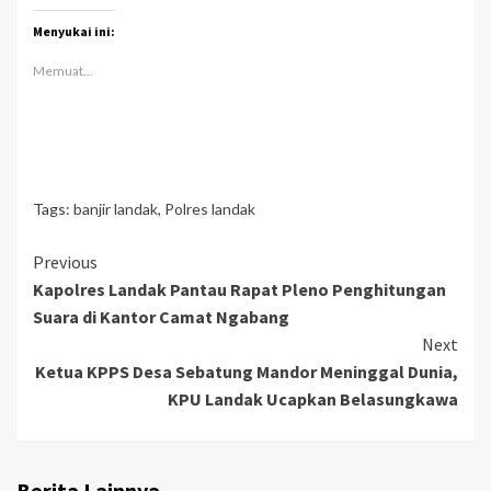
Menyukai ini:
Memuat...
Tags:
banjir landak
,
Polres landak
Continue
Previous
Kapolres Landak Pantau Rapat Pleno Penghitungan
Reading
Suara di Kantor Camat Ngabang
Next
Ketua KPPS Desa Sebatung Mandor Meninggal Dunia,
KPU Landak Ucapkan Belasungkawa
Berita Lainnya