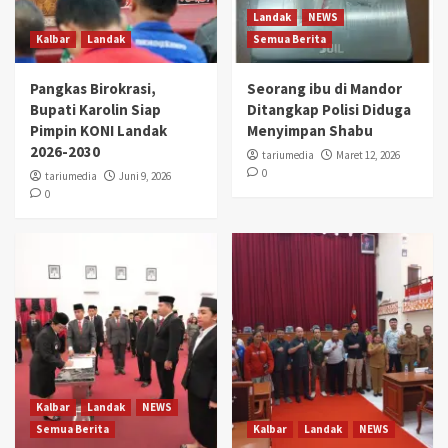
Landak
NEWS
Kalbar
Landak
Semua Berita
Pangkas Birokrasi,
Seorang ibu di Mandor
Bupati Karolin Siap
Ditangkap Polisi Diduga
Pimpin KONI Landak
Menyimpan Shabu
2026-2030
tariumedia
Maret 12, 2026
0
tariumedia
Juni 9, 2026
0
Kalbar
Landak
NEWS
Semua Berita
Kalbar
Landak
NEWS