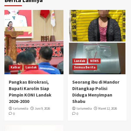
Landak
NEWS
Kalbar
Landak
Semua Berita
Pangkas Birokrasi,
Seorang ibu di Mandor
Bupati Karolin Siap
Ditangkap Polisi
Pimpin KONI Landak
Diduga Menyimpan
2026-2030
Shabu
tariumedia
Juni 9, 2026
tariumedia
Maret 12, 2026
0
0