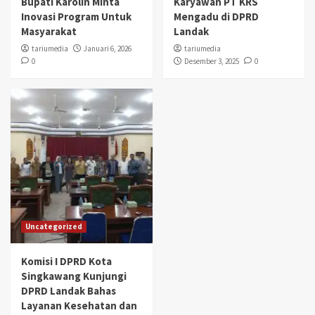
Bupati Karolin Minta
Karyawan PT KRS
Inovasi Program Untuk
Mengadu di DPRD
Masyarakat
Landak
tariumedia
Januari 6, 2026
tariumedia
0
Desember 3, 2025
0
Uncategorized
Komisi I DPRD Kota
Singkawang Kunjungi
DPRD Landak Bahas
Layanan Kesehatan dan