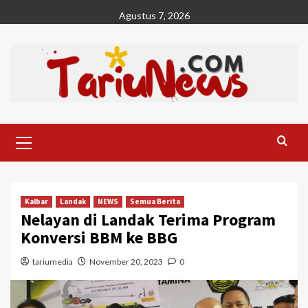
Skip
Agustus 7, 2026
to
content
Primary
Menu
Kalbar
Landak
NEWS
Semua Berita
Nelayan di Landak Terima Program
Konversi BBM ke BBG
tariumedia
November 20, 2023
0