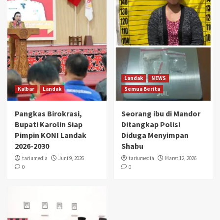
Landak
NEWS
Kalbar
Landak
Semua Berita
Pangkas Birokrasi,
Seorang ibu di Mandor
Bupati Karolin Siap
Ditangkap Polisi
Pimpin KONI Landak
Diduga Menyimpan
2026-2030
Shabu
tariumedia
Juni 9, 2026
tariumedia
Maret 12, 2026
0
0