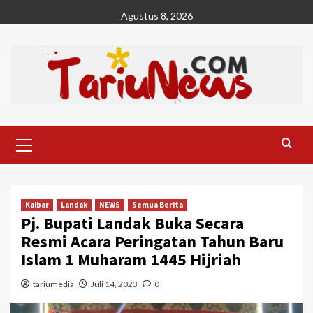
Skip
Agustus 8, 2026
to
content
Primary
Menu
Kalbar
Landak
NEWS
Semua Berita
Pj. Bupati Landak Buka Secara
Resmi Acara Peringatan Tahun Baru
Islam 1 Muharam 1445 Hijriah
tariumedia
Juli 14, 2023
0