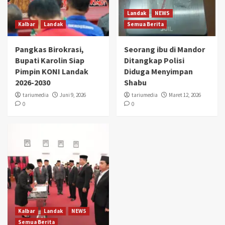
Landak
NEWS
Kalbar
Landak
Semua Berita
Pangkas Birokrasi,
Seorang ibu di Mandor
Bupati Karolin Siap
Ditangkap Polisi
Pimpin KONI Landak
Diduga Menyimpan
2026-2030
Shabu
tariumedia
Juni 9, 2026
tariumedia
Maret 12, 2026
0
0
Kalbar
Landak
NEWS
Semua Berita