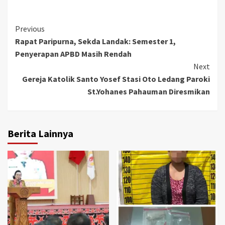
Continue
Previous
Rapat Paripurna, Sekda Landak: Semester 1,
Reading
Penyerapan APBD Masih Rendah
Next
Gereja Katolik Santo Yosef Stasi Oto Ledang Paroki
St.Yohanes Pahauman Diresmikan
Berita Lainnya