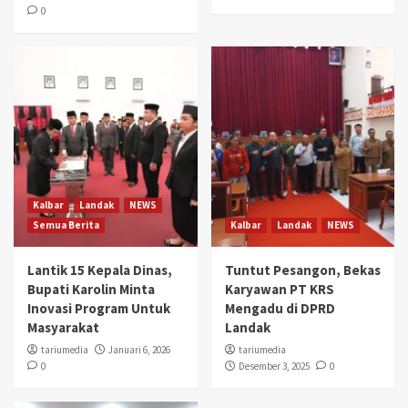
0
Kalbar
Landak
NEWS
Semua Berita
Kalbar
Landak
NEWS
Lantik 15 Kepala Dinas,
Tuntut Pesangon, Bekas
Bupati Karolin Minta
Karyawan PT KRS
Inovasi Program Untuk
Mengadu di DPRD
Masyarakat
Landak
tariumedia
Januari 6, 2026
tariumedia
0
Desember 3, 2025
0