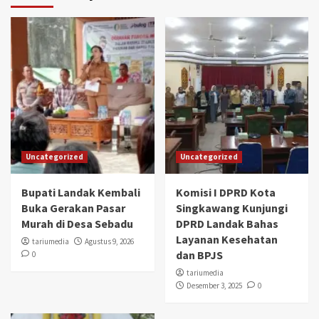
Uncategorized
Uncategorized
Bupati Landak Kembali
Komisi I DPRD Kota
Buka Gerakan Pasar
Singkawang Kunjungi
Murah di Desa Sebadu
DPRD Landak Bahas
Layanan Kesehatan
tariumedia
Agustus 9, 2026
dan BPJS
0
tariumedia
Desember 3, 2025
0