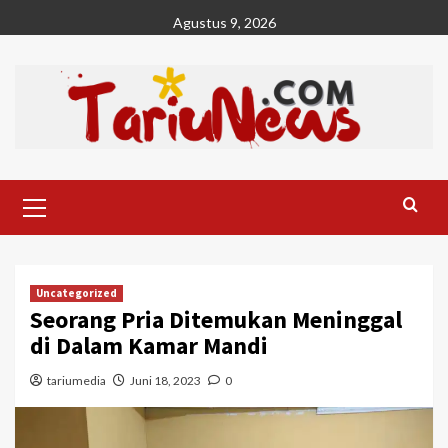
Skip
Agustus 9, 2026
to
content
Primary
Menu
Uncategorized
Seorang Pria Ditemukan Meninggal
di Dalam Kamar Mandi
tariumedia
Juni 18, 2023
0