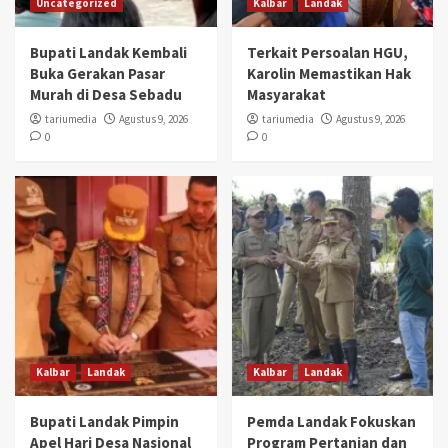
Uncategorized
Kalbar
Landak
Bupati Landak Kembali
Terkait Persoalan HGU,
Buka Gerakan Pasar
Karolin Memastikan Hak
Murah di Desa Sebadu
Masyarakat
tariumedia
Agustus 9, 2026
tariumedia
Agustus 9, 2026
0
0
Kalbar
Landak
Kalbar
Landak
Bupati Landak Pimpin
Pemda Landak Fokuskan
Apel Hari Desa Nasional
Program Pertanian dan