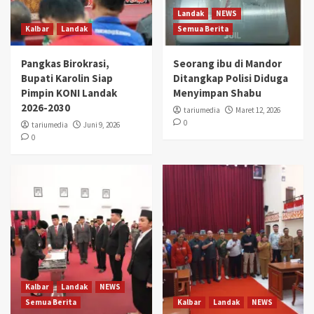
Landak
NEWS
Kalbar
Landak
Semua Berita
Pangkas Birokrasi,
Seorang ibu di Mandor
Bupati Karolin Siap
Ditangkap Polisi Diduga
Pimpin KONI Landak
Menyimpan Shabu
2026-2030
tariumedia
Maret 12, 2026
0
tariumedia
Juni 9, 2026
0
Kalbar
Landak
NEWS
Semua Berita
Kalbar
Landak
NEWS