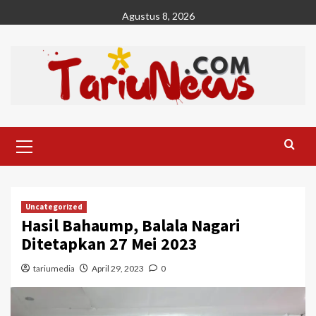
Skip
Agustus 8, 2026
to
content
Primary
Menu
Uncategorized
Hasil Bahaump, Balala Nagari
Ditetapkan 27 Mei 2023
tariumedia
April 29, 2023
0