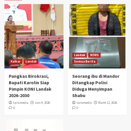
Landak
NEWS
Kalbar
Landak
Semua Berita
Pangkas Birokrasi,
Seorang ibu di Mandor
Bupati Karolin Siap
Ditangkap Polisi
Pimpin KONI Landak
Diduga Menyimpan
2026-2030
Shabu
tariumedia
Juni 9, 2026
tariumedia
Maret 12, 2026
0
0