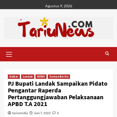
Skip
Agustus 9, 2026
to
content
Primary
Menu
Kalbar
Landak
NEWS
Semua Berita
PJ Bupati Landak Sampaikan Pidato
Pengantar Raperda
Pertanggungjawaban Pelaksanaan
APBD T.A 2021
tariumedia
Juni 7, 2022
0