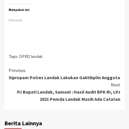
Menyukai ini:
Memuat...
Tags:
DPRD landak
Continue
Previous
Sipropam Polres Landak Lakukan Gaktibplin Anggota
Reading
Next
PJ Bupati Landak, Samuel : Hasil Audit BPK RI, LPJ
2021 Pemda Landak Masih Ada Catatan
Berita Lainnya