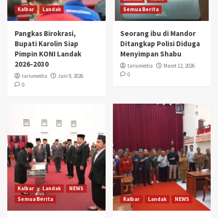
Kalbar
Landak
Semua Berita
Pangkas Birokrasi,
Seorang ibu di Mandor
Bupati Karolin Siap
Ditangkap Polisi Diduga
Pimpin KONI Landak
Menyimpan Shabu
2026-2030
tariumedia
Maret 12, 2026
0
tariumedia
Juni 9, 2026
0
Kalbar
Landak
NEWS
Semua Berita
Kalbar
Landak
NEWS