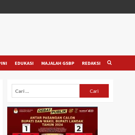
INI
EDUKASI
MAJALAH GSBP
REDAKSI
Cari
untuk: