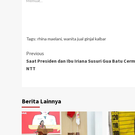
Memuat...
Tags:
rhina maelani
,
wanita jual ginjal kalbar
Continue
Previous
Saat Presiden dan Ibu Iriana Susuri Gua Batu Cerm
Reading
NTT
Berita Lainnya