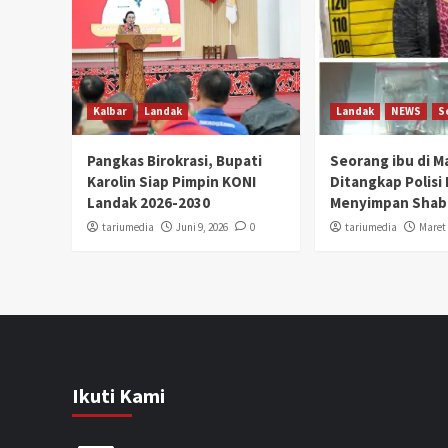
Kalbar
Landak
Landak
NEWS
S
Pangkas Birokrasi, Bupati
Seorang ibu di 
Karolin Siap Pimpin KONI
Ditangkap Polisi
Landak 2026-2030
Menyimpan Shab
tariumedia
Juni 9, 2026
0
tariumedia
Maret 
Ikuti Kami
Facebook
Twitter