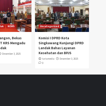
dak
NEWS
Uncategorized
angon, Bekas
Komisi I DPRD Kota
PT KRS Mengadu
Singkawang Kunjungi DPRD
ndak
Landak Bahas Layanan
Kesehatan dan BPJS
Desember 3, 2025
tariumedia
Desember 3, 2025
0