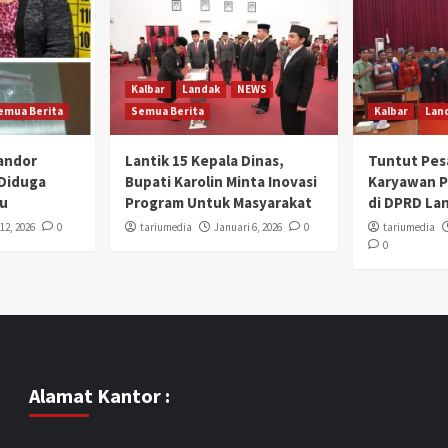
Kalbar
Landak
NEWS
emua Berita
Semua Berita
Kalbar
Lan
Mandor
Lantik 15 Kepala Dinas,
Tuntut Pes
 Diduga
Bupati Karolin Minta Inovasi
Karyawan 
u
Program Untuk Masyarakat
di DPRD La
12, 2026
0
tariumedia
Januari 6, 2026
0
tariumedia
0
Alamat Kantor :