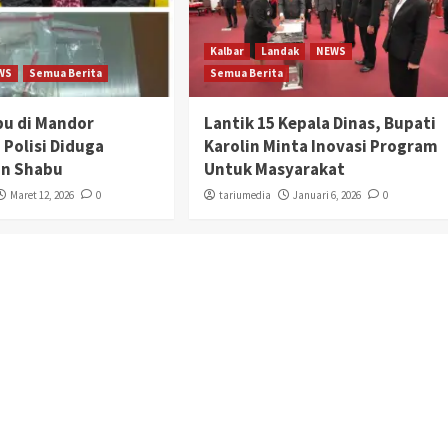
Kalbar
Landak
NEWS
WS
Semua Berita
Semua Berita
bu di Mandor
Lantik 15 Kepala Dinas, Bupati
 Polisi Diduga
Karolin Minta Inovasi Program
n Shabu
Untuk Masyarakat
Maret 12, 2026
0
tariumedia
Januari 6, 2026
0