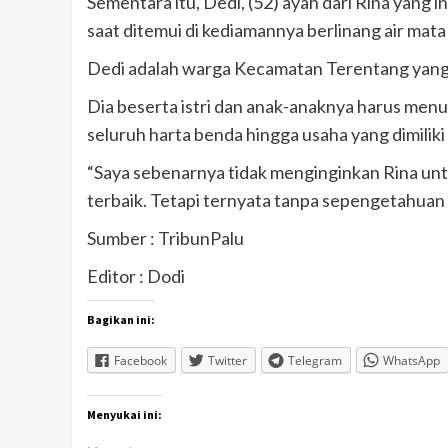
Sementara itu, Dedi, (52) ayah dari Rina yang i
saat ditemui di kediamannya berlinang air mata
Dedi adalah warga Kecamatan Terentang yang sa
Dia beserta istri dan anak-anaknya harus men
seluruh harta benda hingga usaha yang dimiliki
“Saya sebenarnya tidak menginginkan Rina untu
terbaik. Tetapi ternyata tanpa sepengetahuan sa
Sumber : TribunPalu
Editor : Dodi
Bagikan ini:
Facebook
Twitter
Telegram
WhatsApp
Menyukai ini: