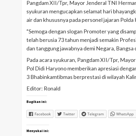
Pangdam XII/Tpr, Mayor Jenderal TNI Herman
syukuran mengucapkan selamat hari bhayangkar
air dan khususnya pada personel jajaran Polda 
“Semoga dengan slogan Promoter yang disampai
telah berusia 73 tahun menjadi semakin Profe
dan tanggung jawabnya demi Negara, Bangsa d
Pada acara syukuran, Pangdam XII/Tpr, Mayor 
Pol Didi Haryono memberikan apresiasi deng
3 Bhabinkamtibmas berprestasi di wilayah Kal
Editor: Ronald
Bagikan ini:
Facebook
Twitter
Telegram
WhatsApp
Menyukai ini: