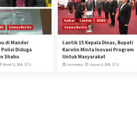
Kalbar
Landak
NEWS
WS
Semua Berita
Semua Berita
bu di Mandor
Lantik 15 Kepala Dinas, Bupati
 Polisi Diduga
Karolin Minta Inovasi Program
n Shabu
Untuk Masyarakat
Maret 12, 2026
0
tariumedia
Januari 6, 2026
0