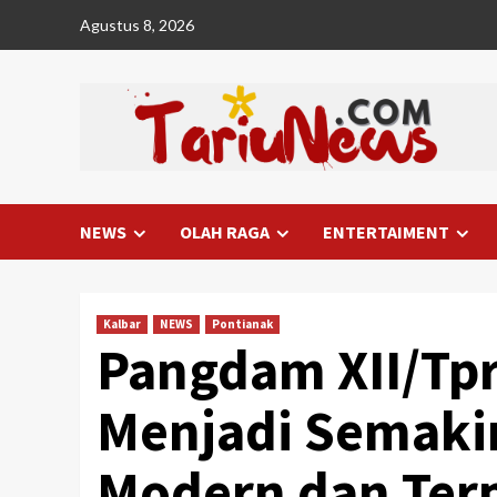
Skip
Agustus 8, 2026
to
content
NEWS
OLAH RAGA
ENTERTAIMENT
Kalbar
NEWS
Pontianak
Pangdam XII/Tpr:
Menjadi Semakin
Modern dan Ter