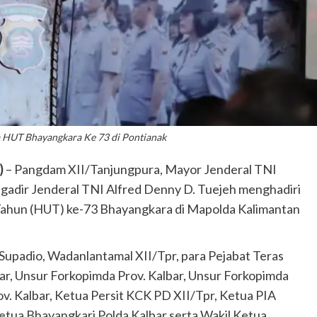
a HUT Bhayangkara Ke 73 di Pontianak
)
– Pangdam XII/Tanjungpura, Mayor Jenderal TNI
gadir Jenderal TNI Alfred Denny D. Tuejeh menghadiri
Tahun (HUT) ke-73 Bhayangkara di Mapolda Kalimantan
Supadio, Wadanlantamal XII/Tpr, para Pejabat Teras
ar, Unsur Forkopimda Prov. Kalbar, Unsur Forkopimda
. Kalbar, Ketua Persit KCK PD XII/Tpr, Ketua PIA
etua Bhayangkari Polda Kalbar serta Wakil Ketua