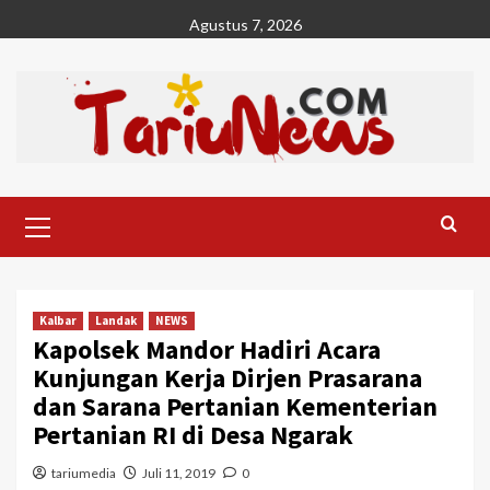
Skip
Agustus 7, 2026
to
content
Primary
Menu
Kalbar
Landak
NEWS
Kapolsek Mandor Hadiri Acara
Kunjungan Kerja Dirjen Prasarana
dan Sarana Pertanian Kementerian
Pertanian RI di Desa Ngarak
tariumedia
Juli 11, 2019
0