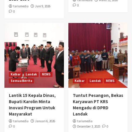
tariumedia
Maret 12, 2026
0
tariumedia
Juni 9, 2026
0
Kalbar
Landak
NEWS
Semua Berita
Kalbar
Landak
NEWS
Lantik 15 Kepala Dinas,
Tuntut Pesangon, Bekas
Bupati Karolin Minta
Karyawan PT KRS
Inovasi Program Untuk
Mengadu di DPRD
Masyarakat
Landak
tariumedia
Januari 6, 2026
tariumedia
0
Desember 3, 2025
0