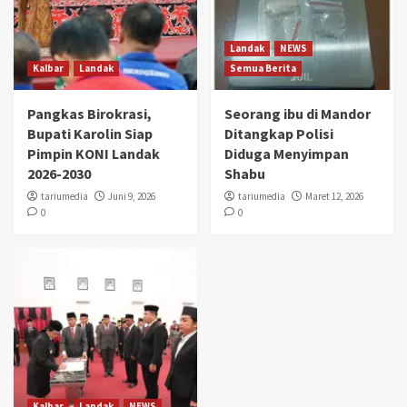
Landak
NEWS
Kalbar
Landak
Semua Berita
Pangkas Birokrasi,
Seorang ibu di Mandor
Bupati Karolin Siap
Ditangkap Polisi
Pimpin KONI Landak
Diduga Menyimpan
2026-2030
Shabu
tariumedia
Juni 9, 2026
tariumedia
Maret 12, 2026
0
0
Kalbar
Landak
NEWS