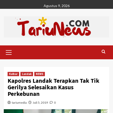
Skip
Agustus 9, 2026
to
content
Primary
Menu
Kalbar
Landak
NEWS
Kapolres Landak Terapkan Tak Tik
Gerilya Selesaikan Kasus
Perkebunan
tariumedia
Juli 5, 2019
0