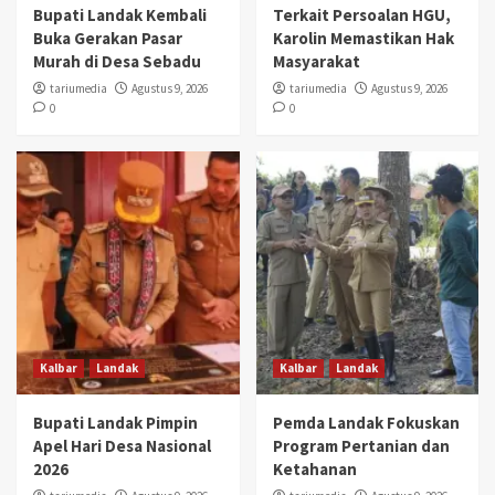
Bupati Landak Kembali
Terkait Persoalan HGU,
Buka Gerakan Pasar
Karolin Memastikan Hak
Murah di Desa Sebadu
Masyarakat
tariumedia
Agustus 9, 2026
tariumedia
Agustus 9, 2026
0
0
Kalbar
Landak
Kalbar
Landak
Bupati Landak Pimpin
Pemda Landak Fokuskan
Apel Hari Desa Nasional
Program Pertanian dan
2026
Ketahanan