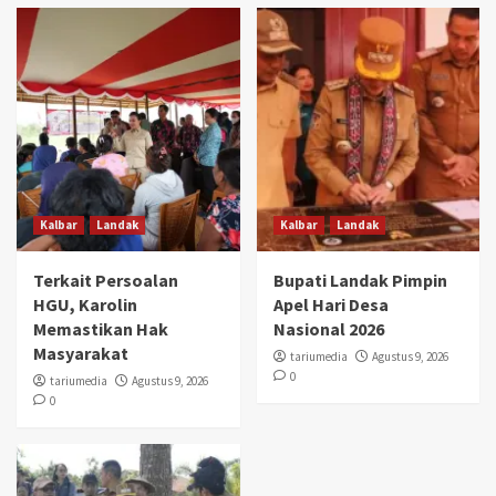
Kalbar
Landak
Kalbar
Landak
Terkait Persoalan
Bupati Landak Pimpin
HGU, Karolin
Apel Hari Desa
Memastikan Hak
Nasional 2026
Masyarakat
tariumedia
Agustus 9, 2026
0
tariumedia
Agustus 9, 2026
0