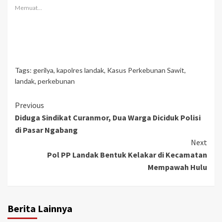
Memuat...
Tags:
gerilya
,
kapolres landak
,
Kasus Perkebunan Sawit
,
landak
,
perkebunan
Continue
Previous
Diduga Sindikat Curanmor, Dua Warga Diciduk Polisi
Reading
di Pasar Ngabang
Next
Pol PP Landak Bentuk Kelakar di Kecamatan
Mempawah Hulu
Berita Lainnya