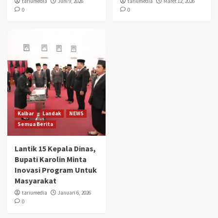
tariumedia
Juni 9, 2026
tariumedia
Maret 12, 2026
0
0
Kalbar
Landak
NEWS
Semua Berita
Lantik 15 Kepala Dinas,
Bupati Karolin Minta
Inovasi Program Untuk
Masyarakat
tariumedia
Januari 6, 2026
0