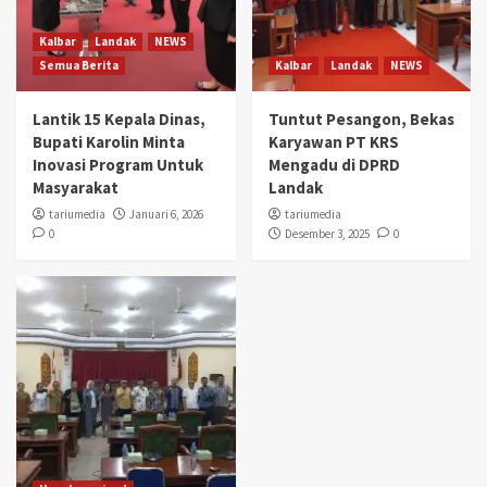
Kalbar
Landak
NEWS
Semua Berita
Kalbar
Landak
NEWS
Lantik 15 Kepala Dinas,
Tuntut Pesangon, Bekas
Bupati Karolin Minta
Karyawan PT KRS
Inovasi Program Untuk
Mengadu di DPRD
Masyarakat
Landak
tariumedia
Januari 6, 2026
tariumedia
0
Desember 3, 2025
0