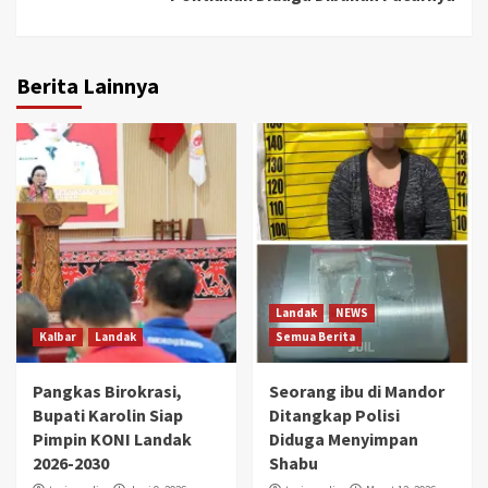
Berita Lainnya
Landak
NEWS
Kalbar
Landak
Semua Berita
Pangkas Birokrasi,
Seorang ibu di Mandor
Bupati Karolin Siap
Ditangkap Polisi
Pimpin KONI Landak
Diduga Menyimpan
2026-2030
Shabu