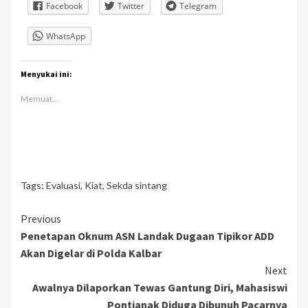
Facebook
Twitter
Telegram
WhatsApp
Menyukai ini:
Memuat...
Tags:
Evaluasi
,
Kiat
,
Sekda sintang
Continue
Previous
Penetapan Oknum ASN Landak Dugaan Tipikor ADD
Reading
Akan Digelar di Polda Kalbar
Next
Awalnya Dilaporkan Tewas Gantung Diri, Mahasiswi
Pontianak Diduga Dibunuh Pacarnya