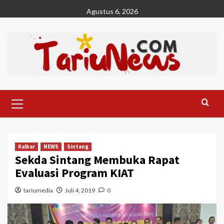
Skip
Agustus 6, 2026
to
content
Primary
Menu
Kalbar
NEWS
Sintang
Sekda Sintang Membuka Rapat
Evaluasi Program KIAT
tariumedia
Juli 4, 2019
0