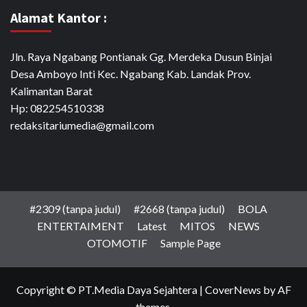
Alamat Kantor :
Jln. Raya Ngabang Pontianak Gg. Merdeka Dusun Binjai
Desa Amboyo Inti Kec. Ngabang Kab. Landak Prov.
Kalimantan Barat
Hp: 082254510338
redaksitariumedia@gmail.com
#2309 (tanpa judul)
#2668 (tanpa judul)
BOLA
ENTERTAIMENT
Latest
MITOS
NEWS
OTOMOTIF
Sample Page
Copyright © PT.Media Daya Sejahtera
|
CoverNews
by AF
themes.