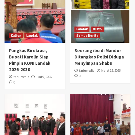
Landak
NEWS
Kalbar
Landak
Semua Berita
Pangkas Birokrasi,
Seorang ibu di Mandor
Bupati Karolin Siap
Ditangkap Polisi Diduga
Pimpin KONI Landak
Menyimpan Shabu
2026-2030
tariumedia
Maret 12, 2026
0
tariumedia
Juni 9, 2026
0