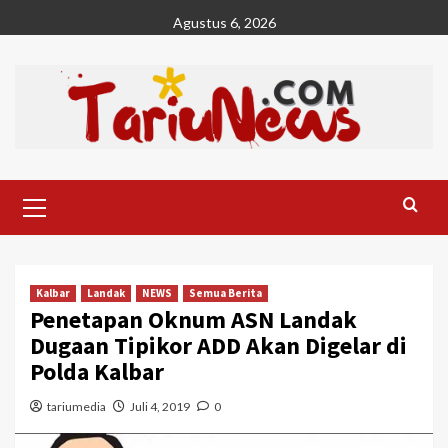
Skip
Agustus 6, 2026
to
content
Primary
Menu
Kalbar
Landak
NEWS
Semua Berita
Penetapan Oknum ASN Landak
Dugaan Tipikor ADD Akan Digelar di
Polda Kalbar
tariumedia
Juli 4, 2019
0