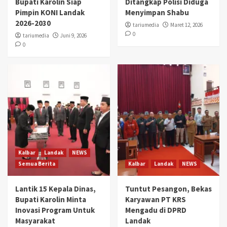
Bupati Karolin Siap
Ditangkap Polisi Diduga
Pimpin KONI Landak
Menyimpan Shabu
2026-2030
tariumedia
Maret 12, 2026
0
tariumedia
Juni 9, 2026
0
Kalbar
Landak
NEWS
Semua Berita
Kalbar
Landak
NEWS
Lantik 15 Kepala Dinas,
Tuntut Pesangon, Bekas
Bupati Karolin Minta
Karyawan PT KRS
Inovasi Program Untuk
Mengadu di DPRD
Masyarakat
Landak