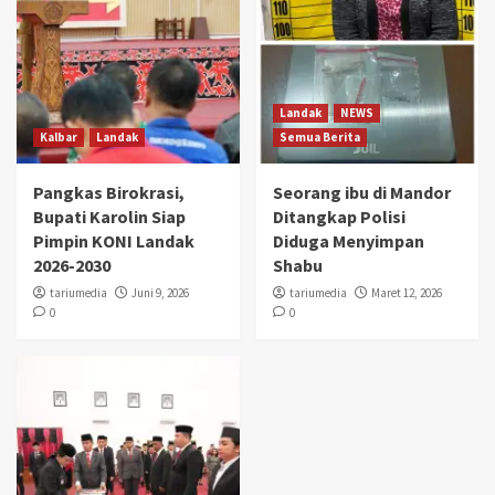
Landak
NEWS
Kalbar
Landak
Semua Berita
Pangkas Birokrasi,
Seorang ibu di Mandor
Bupati Karolin Siap
Ditangkap Polisi
Pimpin KONI Landak
Diduga Menyimpan
2026-2030
Shabu
tariumedia
Juni 9, 2026
tariumedia
Maret 12, 2026
0
0