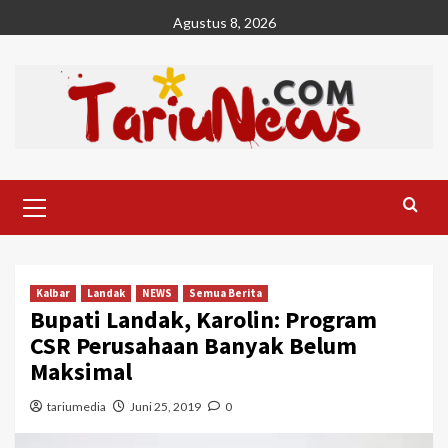
Skip
Agustus 8, 2026
to
content
Primary
Menu
Kalbar
Landak
NEWS
Semua Berita
Bupati Landak, Karolin: Program
CSR Perusahaan Banyak Belum
Maksimal
tariumedia
Juni 25, 2019
0