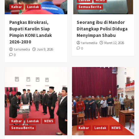
Landak
NEWS
Kalbar
Landak
Semua Berita
Pangkas Birokrasi,
Seorang ibu di Mandor
Bupati Karolin Siap
Ditangkap Polisi Diduga
Pimpin KONI Landak
Menyimpan Shabu
2026-2030
tariumedia
Maret 12, 2026
0
tariumedia
Juni 9, 2026
0
Kalbar
Landak
NEWS
Semua Berita
Kalbar
Landak
NEWS