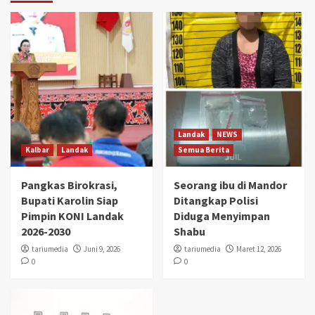
Landak
NEWS
Kalbar
Landak
Semua Berita
Pangkas Birokrasi,
Seorang ibu di Mandor
Bupati Karolin Siap
Ditangkap Polisi
Pimpin KONI Landak
Diduga Menyimpan
2026-2030
Shabu
tariumedia
Juni 9, 2026
tariumedia
Maret 12, 2026
0
0