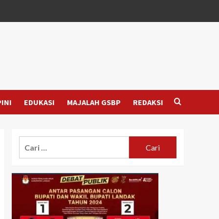
INI
EDUKASI
MAJALAH GSBP
REDAKSI
Cari
untuk: