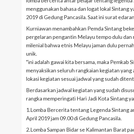
lomba bercerita antar pelajar tentang legenda
menggunakan bahasa dan logat lokal Sintang y
2019 di Gedung Pancasila. Saat ini surat edara
Kurniawan menambahkan Pemda Sintang beke
pergelaran pengantin Melayu tempo dulu dan 
milenial bahwa etnis Melayu jaman dulu pernah
unik.
“ini adalah gawai kita bersama, maka Pemkab 
menyaksikan seluruh rangkaian kegiatan yang a
lokasi kegiatan sesuai jadwal yang sudah diten
Berdasarkan jadwal kegiatan yang sudah disus
rangka memperingati Hari Jadi Kota Sintang y
1.Lomba Bercerita tentang Legenda Sintang an
April 2019 jam 09.00 di Gedung Pancasila.
2.Lomba Sampan Bidar se Kalimantan Barat pad