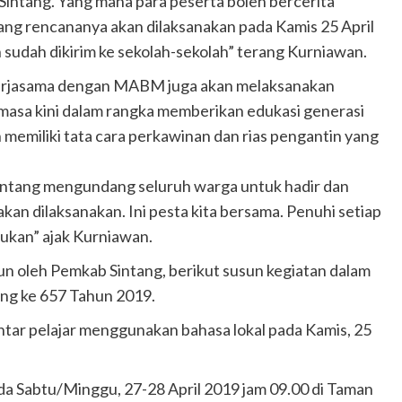
 Sintang. Yang mana para peserta boleh bercerita
ang rencananya akan dilaksanakan pada Kamis 25 April
n sudah dikirim ke sekolah-sekolah” terang Kurniawan.
rjasama dengan MABM juga akan melaksanakan
masa kini dalam rangka memberikan edukasi generasi
 memiliki tata cara perkawinan dan rias pengantin yang
Sintang mengundang seluruh warga untuk hadir dan
kan dilaksanakan. Ini pesta kita bersama. Penuhi setiap
tukan” ajak Kurniawan.
un oleh Pemkab Sintang, berikut susun kegiatan dalam
ang ke 657 Tahun 2019.
tar pelajar menggunakan bahasa lokal pada Kamis, 25
a Sabtu/Minggu, 27-28 April 2019 jam 09.00 di Taman