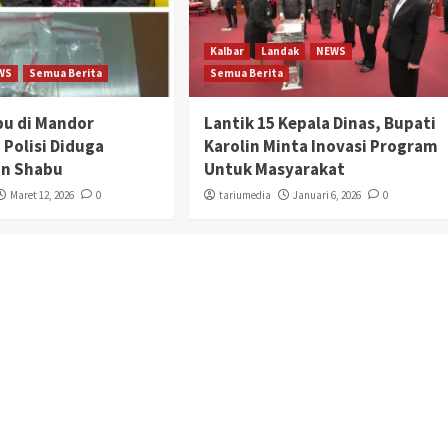
Kalbar
Landak
NEWS
WS
Semua Berita
Semua Berita
bu di Mandor
Lantik 15 Kepala Dinas, Bupati
 Polisi Diduga
Karolin Minta Inovasi Program
n Shabu
Untuk Masyarakat
Maret 12, 2026
0
tariumedia
Januari 6, 2026
0