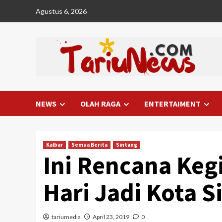
Skip
Agustus 6, 2026
to
content
NEWS
OLAH RAGA
ENTERTAIMENT
Kalbar
Semua Berita
Sintang
Ini Rencana Keg
Hari Jadi Kota S
tariumedia
April 23, 2019
0