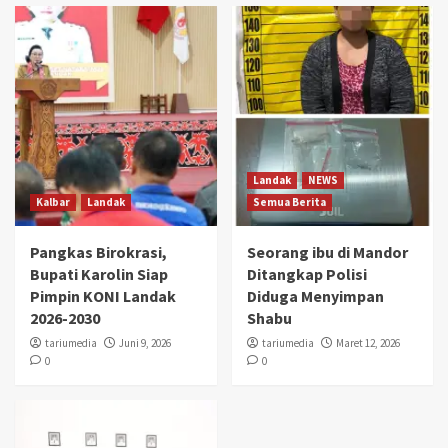
Landak
NEWS
Kalbar
Landak
Semua Berita
Pangkas Birokrasi,
Seorang ibu di Mandor
Bupati Karolin Siap
Ditangkap Polisi
Pimpin KONI Landak
Diduga Menyimpan
2026-2030
Shabu
tariumedia
Juni 9, 2026
tariumedia
Maret 12, 2026
0
0