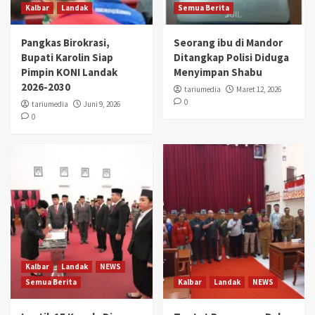
Kalbar
Landak
Semua Berita
Pangkas Birokrasi,
Seorang ibu di Mandor
Bupati Karolin Siap
Ditangkap Polisi Diduga
Pimpin KONI Landak
Menyimpan Shabu
2026-2030
tariumedia
Maret 12, 2026
0
tariumedia
Juni 9, 2026
0
Kalbar
Landak
NEWS
Semua Berita
Kalbar
Landak
NEWS