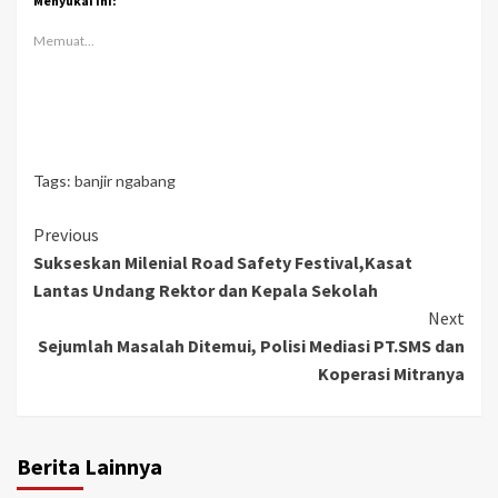
Menyukai ini:
Memuat...
Tags:
banjir ngabang
Continue
Previous
Sukseskan Milenial Road Safety Festival,Kasat
Reading
Lantas Undang Rektor dan Kepala Sekolah
Next
Sejumlah Masalah Ditemui, Polisi Mediasi PT.SMS dan
Koperasi Mitranya
Berita Lainnya