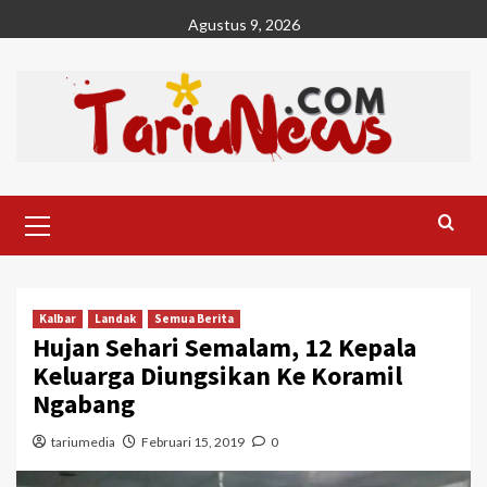
Skip
Agustus 9, 2026
to
content
Primary
Menu
Kalbar
Landak
Semua Berita
Hujan Sehari Semalam, 12 Kepala
Keluarga Diungsikan Ke Koramil
Ngabang
tariumedia
Februari 15, 2019
0