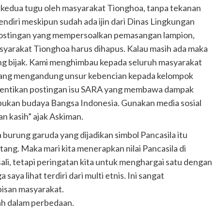
 kedua tugu oleh masyarakat Tionghoa, tanpa tekanan
endiri meskipun sudah ada ijin dari Dinas Lingkungan
postingan yang mempersoalkan pemasangan lampion,
yarakat Tionghoa harus dihapus. Kalau masih ada maka
ang bijak. Kami menghimbau kepada seluruh masyarakat
 yang mengandung unsur kebencian kepada kelompok
 Hentikan postingan isu SARA yang membawa dampak
 bukan budaya Bangsa Indonesia. Gunakan media sosial
n kasih” ajak Askiman.
burung garuda yang dijadikan simbol Pancasila itu
tang. Maka mari kita menerapkan nilai Pancasila di
sali, tetapi peringatan kita untuk menghargai satu dengan
saya lihat terdiri dari multi etnis. Ini sangat
pisan masyarakat.
lah dalam perbedaan.