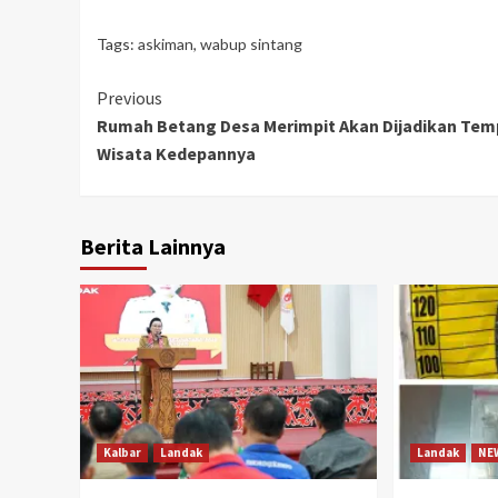
Tags:
askiman
,
wabup sintang
Continue
Previous
Rumah Betang Desa Merimpit Akan Dijadikan Tem
Reading
Wisata Kedepannya
Berita Lainnya
Kalbar
Landak
Landak
NE