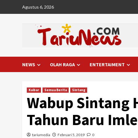
Skip
Agustus 6, 2026
to
content
NEWS
OLAH RAGA
ENTERTAIMENT
Kalbar
Semua Berita
Sintang
Wabup Sintang H
Tahun Baru Iml
tariumedia
Februari 5, 2019
0