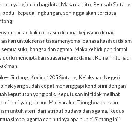
atu yang indah bagi kita. Maka dari itu, Pemkab Sintang
, peduli kepada lingkungan, sehingga akan tercipta
ntang.
nyampaikan kalimat kasih disemai kejayaan dituai.
ya ajakan untuk senantiasa menyemai bahasa kasih di dalam
ada semua suku bangsa dan agama. Maka kehidupan damai
aka perlu menciptakan suasana yang damai. Kemarin terjadi
 Askiman.
lres Sintang, Kodim 1205 Sintang, Kejaksaan Negeri
 pihak yang sudah cepat menanggapi kondisi ini dengan
ah keputusan yang baik. Keputusan ini tidak melihat
l dari hati yang dalam. Masyarakat Tionghoa dengan
am untuk steril dari atribut budaya dan agama. Kedua
mua simbol agama dan budaya apa pun di Sintang ini”