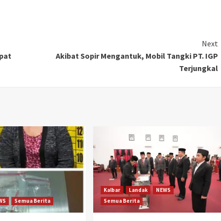
Next
pat
Akibat Sopir Mengantuk, Mobil Tangki PT. IGP
Terjungkal
Kalbar
Landak
NEWS
WS
Semua Berita
Semua Berita