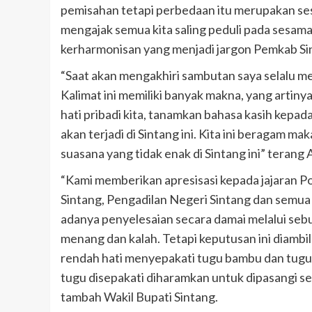
pemisahan tetapi perbedaan itu merupakan sesu
mengajak semua kita saling peduli pada sesama
kerharmonisan yang menjadi jargon Pemkab Si
“Saat akan mengakhiri sambutan saya selalu me
Kalimat ini memiliki banyak makna, yang artin
hati pribadi kita, tanamkan bahasa kasih kep
akan terjadi di Sintang ini. Kita ini beragam m
suasana yang tidak enak di Sintang ini” terang
“Kami memberikan apresisasi kepada jajaran Po
Sintang, Pengadilan Negeri Sintang dan semua
adanya penyelesaian secara damai melalui sebu
menang dan kalah. Tetapi keputusan ini diambi
rendah hati menyepakati tugu bambu dan tugu j
tugu disepakati diharamkan untuk dipasangi se
tambah Wakil Bupati Sintang.