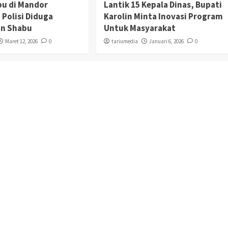
bu di Mandor
Lantik 15 Kepala Dinas, Bupati
 Polisi Diduga
Karolin Minta Inovasi Program
n Shabu
Untuk Masyarakat
Maret 12, 2026
0
tariumedia
Januari 6, 2026
0