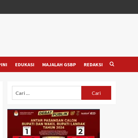
INI
EDUKASI
MAJALAH GSBP
REDAKSI
Cari
untuk: