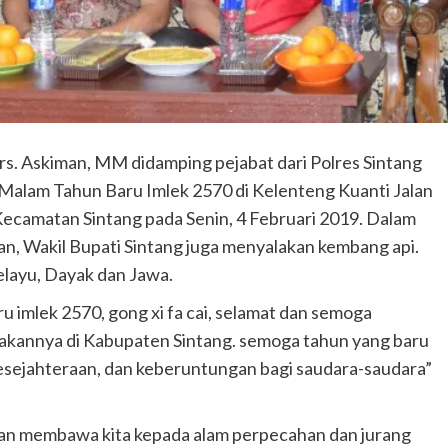
rs. Askiman, MM didamping pejabat dari Polres Sintang
Malam Tahun Baru Imlek 2570 di Kelenteng Kuanti Jalan
ecamatan Sintang pada Senin, 4 Februari 2019. Dalam
n, Wakil Bupati Sintang juga menyalakan kembang api.
Melayu, Dayak dan Jawa.
 imlek 2570, gong xi fa cai, selamat dan semoga
akannya di Kabupaten Sintang. semoga tahun yang baru
esejahteraan, dan keberuntungan bagi saudara-saudara”
an membawa kita kepada alam perpecahan dan jurang