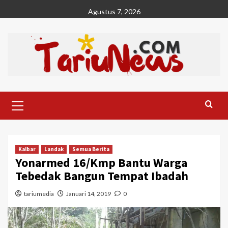
Skip
Agustus 7, 2026
to
content
Primary
Menu
Kalbar
Landak
Semua Berita
Yonarmed 16/Kmp Bantu Warga
Tebedak Bangun Tempat Ibadah
tariumedia
Januari 14, 2019
0