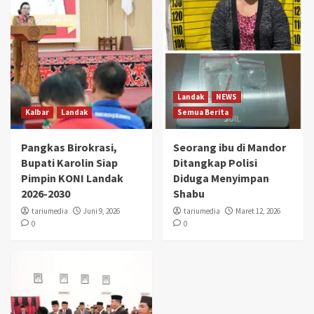
Landak
NEWS
Kalbar
Landak
Semua Berita
Pangkas Birokrasi,
Seorang ibu di Mandor
Bupati Karolin Siap
Ditangkap Polisi
Pimpin KONI Landak
Diduga Menyimpan
2026-2030
Shabu
tariumedia
Juni 9, 2026
tariumedia
Maret 12, 2026
0
0