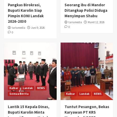
Pangkas Birokrasi,
Seorang ibu di Mandor
Bupati Karolin Siap
Ditangkap Polisi Diduga
Pimpin KONI Landak
Menyimpan Shabu
2026-2030
tariumedia
Maret 12, 2026
0
tariumedia
Juni 9, 2026
0
Kalbar
Landak
NEWS
Semua Berita
Kalbar
Landak
NEWS
Lantik 15 Kepala Dinas,
Tuntut Pesangon, Bekas
Bupati Karolin Minta
Karyawan PT KRS