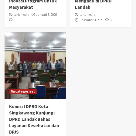
Inovasi Program Untuk
Mengadu di DPRD
Masyarakat
Landak
tariumedia
Januari 6, 2026
tariumedia
0
Desember 3, 2025
0
Uncategorized
Komisi I DPRD Kota
Singkawang Kunjungi
DPRD Landak Bahas
Layanan Kesehatan dan
BPJS