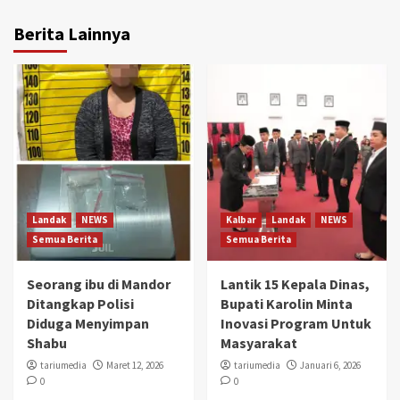
Berita Lainnya
Landak
NEWS
Kalbar
Landak
NEWS
Semua Berita
Semua Berita
Seorang ibu di Mandor
Lantik 15 Kepala Dinas,
Ditangkap Polisi
Bupati Karolin Minta
Diduga Menyimpan
Inovasi Program Untuk
Shabu
Masyarakat
tariumedia
Maret 12, 2026
tariumedia
Januari 6, 2026
0
0