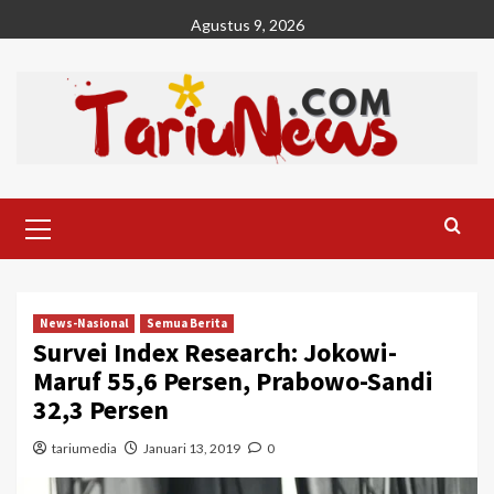
Skip
Agustus 9, 2026
to
content
Primary
Menu
News-Nasional
Semua Berita
Survei Index Research: Jokowi-
Maruf 55,6 Persen, Prabowo-Sandi
32,3 Persen
tariumedia
Januari 13, 2019
0