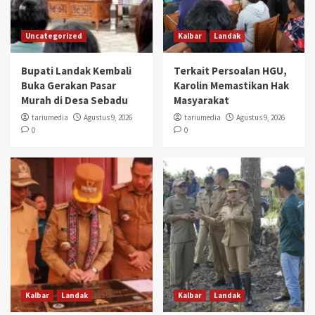
Uncategorized
Kalbar
Landak
Bupati Landak Kembali
Terkait Persoalan HGU,
Buka Gerakan Pasar
Karolin Memastikan Hak
Murah di Desa Sebadu
Masyarakat
tariumedia
Agustus 9, 2026
tariumedia
Agustus 9, 2026
0
0
Kalbar
Landak
Kalbar
Landak