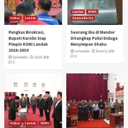
Landak
NEWS
Kalbar
Landak
Semua Berita
Pangkas Birokrasi,
Seorang ibu di Mandor
Bupati Karolin Siap
Ditangkap Polisi Diduga
Pimpin KONI Landak
Menyimpan Shabu
2026-2030
tariumedia
Maret 12, 2026
0
tariumedia
Juni 9, 2026
0
Kalbar
Landak
NEWS