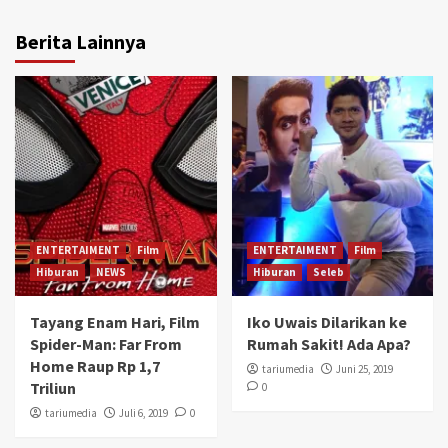
Berita Lainnya
ENTERTAIMENT
Film
ENTERTAIMENT
Film
Hiburan
NEWS
Hiburan
Seleb
Tayang Enam Hari, Film
Iko Uwais Dilarikan ke
Spider-Man: Far From
Rumah Sakit! Ada Apa?
Home Raup Rp 1,7
tariumedia
Juni 25, 2019
Triliun
0
tariumedia
Juli 6, 2019
0