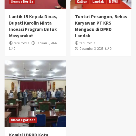
Semua Berita
Kalbar
Landak
NEWS
Lantik 15 Kepala Dinas,
Tuntut Pesangon, Bekas
Bupati Karolin Minta
Karyawan PT KRS
Inovasi Program Untuk
Mengadu di DPRD
Masyarakat
Landak
tariumedia
Januari 6, 2026
tariumedia
0
Desember 3, 2025
0
Uncategorized
Komisi I DPRD Kota