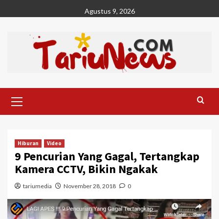
Skip
Agustus 9, 2026
to
content
Primary
Menu
Hiburan
Video
9 Pencurian Yang Gagal, Tertangkap
Kamera CCTV, Bikin Ngakak
tariumedia
November 28, 2018
0