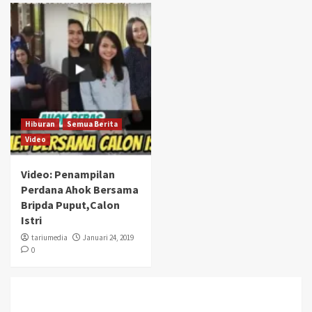
Hiburan
Semua Berita
Video
Video: Penampilan
Perdana Ahok Bersama
Bripda Puput,Calon
Istri
tariumedia
Januari 24, 2019
0