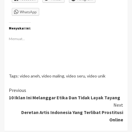
WhatsApp
Menyukai ini:
Memuat...
Tags:
video aneh
,
video maling
,
video seru
,
video unik
Continue
Previous
10 Iklan Ini Melanggar Etika Dan Tidak Layak Tayang
Reading
Next
Deretan Artis Indonesia Yang Terlibat Prostitusi
Online