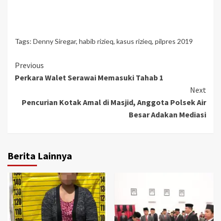
Tags:
Denny Siregar
,
habib rizieq
,
kasus rizieq
,
pilpres 2019
Continue
Previous
Perkara Walet Serawai Memasuki Tahab 1
Reading
Next
Pencurian Kotak Amal di Masjid, Anggota Polsek Air
Besar Adakan Mediasi
Berita Lainnya