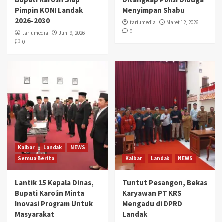
Pimpin KONI Landak
Menyimpan Shabu
2026-2030
tariumedia
Maret 12, 2026
0
tariumedia
Juni 9, 2026
0
Kalbar
Landak
NEWS
Semua Berita
Kalbar
Landak
NEWS
Lantik 15 Kepala Dinas,
Tuntut Pesangon, Bekas
Bupati Karolin Minta
Karyawan PT KRS
Inovasi Program Untuk
Mengadu di DPRD
Masyarakat
Landak