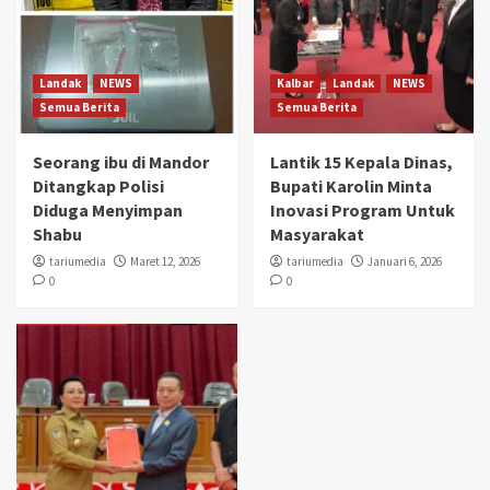
Landak
NEWS
Kalbar
Landak
NEWS
Semua Berita
Semua Berita
Seorang ibu di Mandor
Lantik 15 Kepala Dinas,
Ditangkap Polisi
Bupati Karolin Minta
Diduga Menyimpan
Inovasi Program Untuk
Shabu
Masyarakat
tariumedia
Maret 12, 2026
tariumedia
Januari 6, 2026
0
0