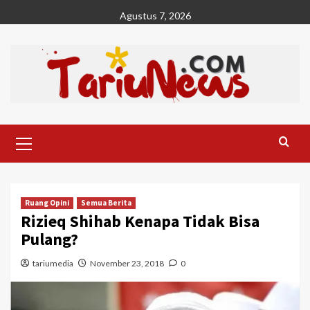
Skip
Agustus 7, 2026
to
content
Primary
Menu
Ruang Opini
Semua Berita
Rizieq Shihab Kenapa Tidak Bisa
Pulang?
tariumedia
November 23, 2018
0