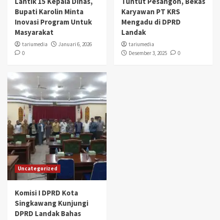
Lantik 15 Kepala Dinas,
Tuntut Pesangon, Bekas
Bupati Karolin Minta
Karyawan PT KRS
Inovasi Program Untuk
Mengadu di DPRD
Masyarakat
Landak
tariumedia
Januari 6, 2026
tariumedia
0
Desember 3, 2025
0
Uncategorized
Komisi I DPRD Kota
Singkawang Kunjungi
DPRD Landak Bahas