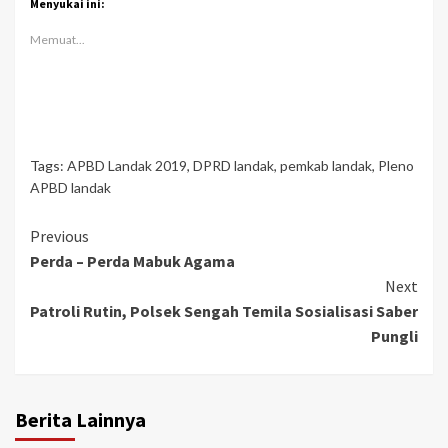
Menyukai ini:
Memuat...
Tags:
APBD Landak 2019
,
DPRD landak
,
pemkab landak
,
Pleno
APBD landak
Continue
Previous
Perda – Perda Mabuk Agama
Reading
Next
Patroli Rutin, Polsek Sengah Temila Sosialisasi Saber
Pungli
Berita Lainnya