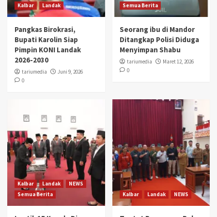
Kalbar
Landak
Semua Berita
Pangkas Birokrasi,
Seorang ibu di Mandor
Bupati Karolin Siap
Ditangkap Polisi Diduga
Pimpin KONI Landak
Menyimpan Shabu
2026-2030
tariumedia
Maret 12, 2026
0
tariumedia
Juni 9, 2026
0
Kalbar
Landak
NEWS
Semua Berita
Kalbar
Landak
NEWS