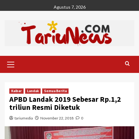
Skip
Agustus 7, 2026
to
content
Primary
Menu
Kalbar
Landak
Semua Berita
APBD Landak 2019 Sebesar Rp.1,2
triliun Resmi Diketuk
tariumedia
November 22, 2018
0