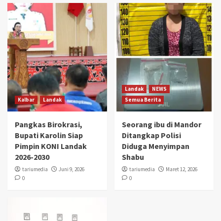
Landak
NEWS
Kalbar
Landak
Semua Berita
Pangkas Birokrasi,
Seorang ibu di Mandor
Bupati Karolin Siap
Ditangkap Polisi
Pimpin KONI Landak
Diduga Menyimpan
2026-2030
Shabu
tariumedia
Juni 9, 2026
tariumedia
Maret 12, 2026
0
0