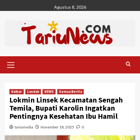
Skip
Agustus 8, 2026
to
content
Primary
Menu
Kalbar
Landak
NEWS
Semua Berita
Lokmin Linsek Kecamatan Sengah
Temila, Bupati Karolin Ingatkan
Pentingnya Kesehatan Ibu Hamil
tariumedia
November 18, 2025
0