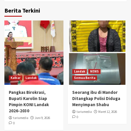
Berita Terkini
Landak
NEWS
Kalbar
Landak
Semua Berita
Pangkas Birokrasi,
Seorang ibu di Mandor
Bupati Karolin Siap
Ditangkap Polisi Diduga
Pimpin KONI Landak
Menyimpan Shabu
2026-2030
tariumedia
Maret 12, 2026
0
tariumedia
Juni 9, 2026
0