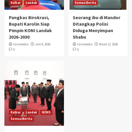
Kalbar
Landak
Semua Berita
Pangkas Birokrasi,
Seorang ibu di Mandor
Bupati Karolin Siap
Ditangkap Polisi
Pimpin KONI Landak
Diduga Menyimpan
2026-2030
Shabu
tariumedia
Juni 9, 2026
tariumedia
Maret 12, 2026
0
0
Kalbar
Landak
NEWS
Semua Berita