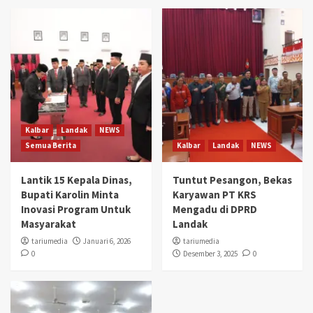
Kalbar
Landak
NEWS
Semua Berita
Kalbar
Landak
NEWS
Lantik 15 Kepala Dinas,
Tuntut Pesangon, Bekas
Bupati Karolin Minta
Karyawan PT KRS
Inovasi Program Untuk
Mengadu di DPRD
Masyarakat
Landak
tariumedia
Januari 6, 2026
tariumedia
0
Desember 3, 2025
0